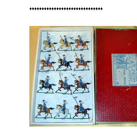
♦♦♦♦♦♦♦♦♦♦♦♦♦♦♦♦♦♦♦♦♦♦♦♦♦♦♦♦♦♦