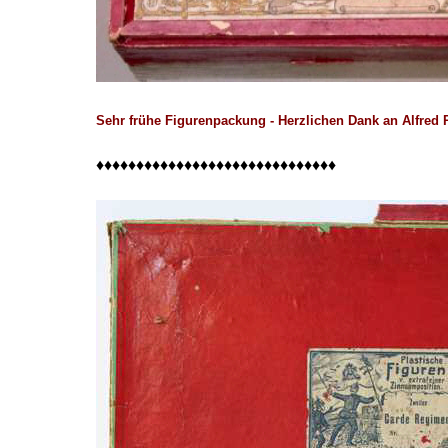
Sehr frühe Figurenpackung - Herzlichen Dank an Alfred 
♦♦♦♦♦♦♦♦♦♦♦♦♦♦♦♦♦♦♦♦♦♦♦♦♦♦♦♦♦♦