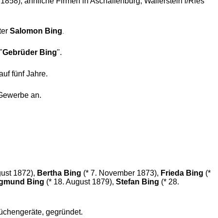
858), ähnliche Firmen in Aschaffenburg, Wallerstein i/Ries
ter
Salomon Bing
.
"
Gebrüder Bing
".
uf fünf Jahre.
 Gewerbe an.
ust 1872),
Bertha Bing
(* 7. November 1873),
Frieda Bing
(*
egmund Bing
(* 18. August 1879),
Stefan Bing
(* 28.
Küchengeräte, gegründet.