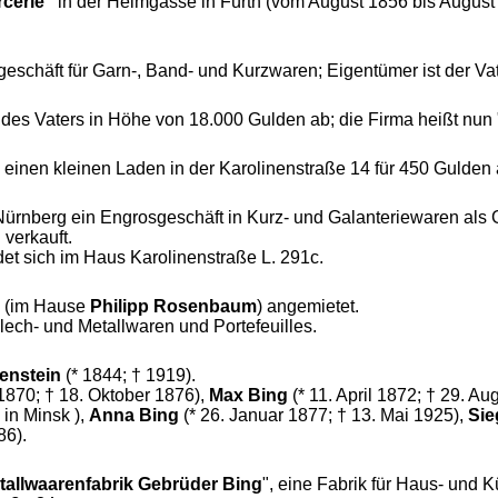
rcerie"
in der Helmgasse in Fürth (vom August 1856 bis August 1
eschäft für Garn-, Band- und Kurzwaren; Eigentümer ist der Va
 des Vaters in Höhe von 18.000 Gulden ab; die Firma heißt nun 
inen kleinen Laden in der Karolinenstraße 14 für 450 Gulden a
ürnberg ein Engrosgeschäft in Kurz- und Galanteriewaren als
 verkauft.
t sich im Haus Karolinenstraße L. 291c.
7 (im Hause
Philipp Rosenbaum
) angemietet.
ech- und Metallwaren und Portefeuilles.
tenstein
(* 1844; † 1919).
 1870; † 18. Oktober 1876),
Max Bing
(* 11. April 1872;
† 29.
Aug
in Minsk ),
Anna Bing
(* 26. Januar 1877; † 13. Mai 1925),
Si
86).
allwaarenfabrik Gebrüder Bing
", eine Fabrik für Haus- und 