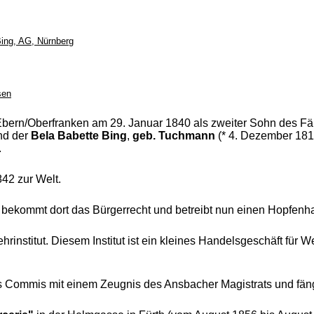
Bing, AG, Nürnberg
sen
Ebern/Oberfranken am 29. Januar 1840 als zweiter Sohn des F
nd der
Bela Babette Bing
,
geb. Tuchmann
(* 4. Dezember 1814
.
42 zur Welt.
bekommt dort das Bürgerrecht und betreibt nun einen Hopfenh
institut. Diesem Institut ist ein kleines Handelsgeschäft für W
 als Commis mit einem Zeugnis des Ansbacher Magistrats und fäng