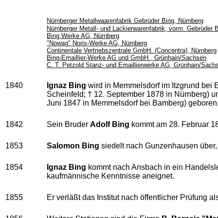
Nürnberger Metallwaarenfabrik Gebrüder Bing, Nürnberg
Nürnberger Metall- und Lackierwarenfabrik, vorm. Gebrüder 
Bing Werke AG, Nürnberg
"Nowag" Noris-Werke AG, Nürnberg
Continentale Vertriebszentrale GmbH. (Concentra), Nürnberg
Bing-Emaillier-Werke AG und GmbH., Grünhain/Sachsen
C. T. Petzold Stanz- und Emaillierwerke AG, Grünhain/Sach
1840
Ignaz Bing
wird in Memmelsdorf im Itzgrund bei 
Scheinfeld; † 12. September 1878 in Nürnberg) u
Juni 1847 in Memmelsdorf bei Bamberg) geboren
1842
Sein Bruder
Adolf Bing
kommt am 28. Februar 18
1853
Salomon Bing
siedelt nach Gunzenhausen über, 
1854
Ignaz Bing
kommt nach Ansbach in ein Handelslehr
kaufmännische Kenntnisse aneignet.
1855
Er verläßt das Institut nach öffentlicher Prüfung