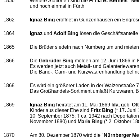
1856
Weitere Stationen sind die Firma
B. Berneis "Me
und noch einmal in Fürth.
1862
Ignaz Bing
eröffnet in Gunzenhausen ein Engrosg
1864
Ignaz
und
Adolf Bing
lösen die Geschäftsanteile
1865
Die Brüder siedeln nach Nürnberg um und mieten e
1866
Die
Gebrüder Bing
melden am 12. Juni 1866 in N
Es werden jetzt auch Metall- und Galanteriewaren
Die Band-, Garn- und Kurzwaarenhandlung befinde
1868
Es wird ein größerer Laden in der Waizenstraße 
Das Großhandels-Sortiment umfaßt Kurzwaren, Bl
1869
Ignaz Bing
heiratet am 11. Mai 1869
Ida
, geb.
Ot
Kinder aus dieser Ehe sind
Fritz Bing
(* 17. Juni
10. September 1875; † ca. 1942 nach Deportation 
November 1880) und
Marie Bing
(* 2.
Oktober 18
1870
Am 30. Dezember 1870 wird die "
Nürnberger Met