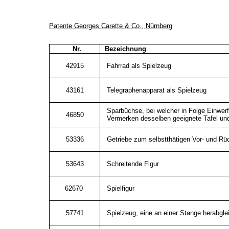
Patente Georges Carette & Co., Nürnberg
Nr.
Bezeichnung
42915
Fahrrad als Spielzeug
43161
Telegraphenapparat als Spielzeug
Sparbüchse, bei welcher in Folge Einwer
46850
Vermerken desselben geeignete Tafel un
53336
Getriebe zum selbstthätigen Vor- und Rü
53643
Schreitende Figur
62670
Spielfigur
57741
Spielzeug, eine an einer Stange herabgle