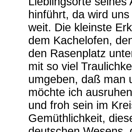
Lieblingsorte seines
hinführt, da wird un
weit. Die kleinste Er
dem Kachelofen, den 
den Rasenplatz unte
mit so viel Traulichk
umgeben, daß man un
möchte ich ausruhen
und froh sein im Kre
Gemüthlichkeit, dies
deutschen Wesens, d