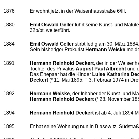
1876
Er wohnt jetzt in der Waisenhausstraße 6/III.
1880
Emil Oswald Geller
führt seine Kunst- und Malu
32b/pt. weiterführt.
1884
Emil Oswald Geller
stirbt ledig am 30. März 1884
Sein bisheriger Prokurist
Hermann Weiske
melde
1891
Hermann Reinhold Deckert
, der in der Waisenh
Tochter des Privatus
August Paul Albrecht
und d
Das Ehepaar hat die Kinder
Luise Katharina De
Deckert
(* 11. Mai 1895; † 3. Februar 1974 in Dr
1892
Hermann Weiske
, der Inhaber der Kunst- und M
Hermann Reinhold Deckert
(* 23. November 185
1894
Hermann Reinhold Deckert
ist ab 4. Juli 1894 
1895
Er hat seine Wohnung nun in Blasewitz, Südstraß