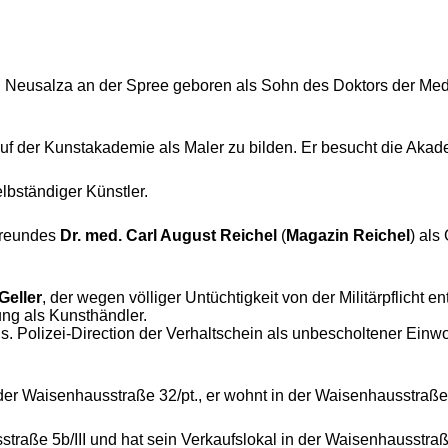
 Neusalza an der Spree geboren als Sohn des Doktors der Med
f der Kunstakademie als Maler zu bilden. Er besucht die Akad
elbständiger Künstler.
 Freundes
Dr. med. Carl August Reichel
(
Magazin Reichel
) als
Geller
, der wegen völliger Untüchtigkeit von der Militärpflicht 
ung als Kunsthändler.
 Polizei-Direction der Verhaltschein als unbescholtener Einwo
 der Waisenhausstraße 32/pt., er wohnt in der Waisenhausstraße 2
traße 5b/III und hat sein Verkaufslokal in der Waisenhausstraß