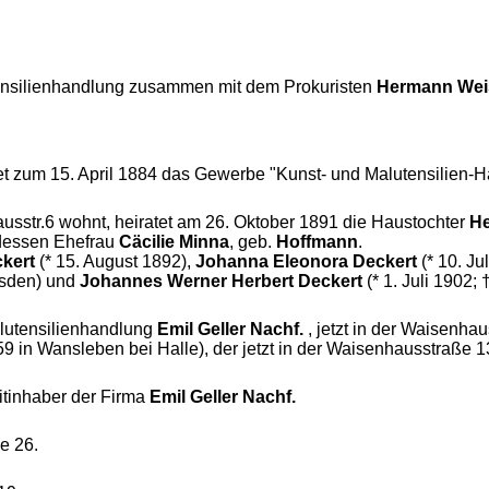
tensilienhandlung zusammen mit dem Prokuristen
Hermann
Wei
.
t zum 15. April 1884 das Gewerbe "Kunst- und Malutensilien-H
ausstr.6 wohnt, heiratet am 26. Oktober 1891 die Haustochter
He
essen Ehefrau
Cäcilie Minna
, geb.
Hoffmann
.
ckert
(* 15. August 1892),
Johanna Eleonora Deckert
(* 10. Ju
esden) und
Johannes Werner Herbert Deckert
(* 1. Juli 1902;
alutensilienhandlung
Emil Geller Nachf.
, jetzt in der Waisenha
9 in Wansleben bei Halle), der jetzt in der Waisenhausstraße 1
Mitinhaber der Firma
Emil Geller Nachf.
e 26.