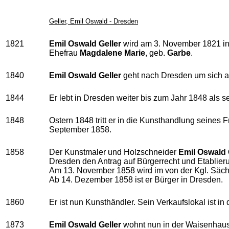
Geller, Emil Oswald - Dresden
1821
Emil Oswald Geller
wird am 3. November 1821 in
Ehefrau
Magdalene Marie
, geb.
Garbe
.
1840
Emil Oswald Geller
geht nach Dresden um sich au
1844
Er lebt in Dresden weiter bis zum Jahr 1848 als s
1848
Ostern 1848 tritt er in die Kunsthandlung seines
September 1858.
1858
Der Kunstmaler und Holzschneider
Emil Oswald 
Dresden den Antrag auf Bürgerrecht und Etablier
Am 13. November 1858 wird im von der Kgl. Sächs.
Ab 14. Dezember 1858 ist er Bürger in Dresden.
1860
Er ist nun Kunsthändler. Sein Verkaufslokal ist in
1873
Emil Oswald Geller
wohnt nun in der Waisenhauss