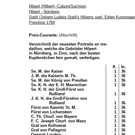
Hilpert (Hilbert) -Coburg/Sachsen
Hilpert - Nürnberg
Stahl (Johann Ludwig Stahl's Hilperts seel. Erben Kunstwaar
Preisliste 1784
Preis-Courante.
(Abschrift)
Verzeichniß der neuesten Portraits en me-
daillon, welche die Gebrüder Hilpert
in Nürnberg, in Zinn, nach den besten
Kupferstichen fein gemalt, verfertigen.
fl.
kr.
Se. M. der Kaiser
1
36
J. M. die Kaiserin M. Th.
1
36
Se. M. der König von Preußen
1
36
Se. K. H. der E. H. Maximilian
1
36
Se. K. H. der Groß-Fürst von
Rußland
1
36
J. K. H. die Groß-Fürstinn von
Rußland
1
36
Fürst von Kaunitz St. M.
1
36
Fürst von Lichenstein
1
36
C. Th. Churf. von Bayern
1
36
F. C. Joseph Churf. von Manz
1
36
Graf von Kollowrat
1
36
Graf von Pellegrini
1
36
General Loudon
1
36