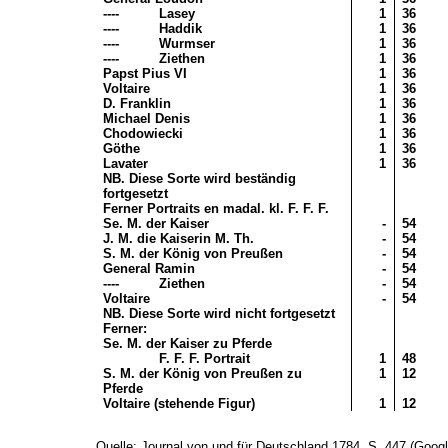
----
Lasey
1
36
----
Haddik
1
36
----
Wurmser
1
36
----
Ziethen
1
36
Papst Pius VI
1
36
Voltaire
1
36
D. Franklin
1
36
Michael Denis
1
36
Chodowiecki
1
36
Göthe
1
36
Lavater
1
36
NB. Diese Sorte wird beständig
fortgesetzt
Ferner Portraits en madal. kl. F. F. F.
Se. M. der Kaiser
-
54
J. M. die Kaiserin M. Th.
-
54
S. M. der König von Preußen
-
54
General Ramin
-
54
----
Ziethen
-
54
Voltaire
-
54
NB. Diese Sorte wird nicht fortgesetzt
Ferner:
Se. M. der Kaiser zu Pferde
F. F. F. Portrait
1
48
S. M. der König von Preußen zu
1
12
Pferde
Voltaire (stehende Figur)
1
12
Quelle: Journal von und für Deutschland
1784
,
S. 447 (Goog