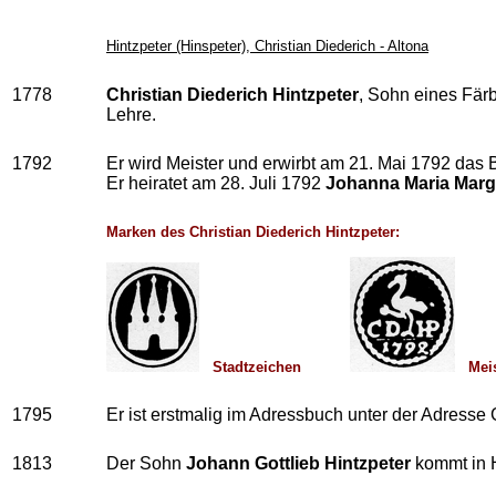
Hintzpeter (Hinspeter), Christian Diederich - Altona
1778
Christian Diederich Hintzpeter
, Sohn eines Fär
Lehre.
1792
Er wird Meister und erwirbt am 21. Mai 1792 das B
Er heiratet am 28. Juli 1792
Johanna Maria Marga
Marken des Christian Diederich Hintzpeter:
Stadtzeichen
Mei
1795
Er ist erstmalig im Adressbuch unter der Adresse
1813
Der Sohn
Johann Gottlieb Hintzpeter
kommt in