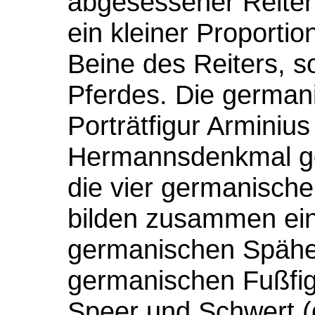
abgesessener Reiter 
ein kleiner Proportio
Beine des Reiters, 
Pferdes. Die germani
Porträtfigur Arminiu
Hermannsdenkmal gest
die vier germanische
bilden zusammen ei
germanischen Späher
germanischen Fußfig
Speer und Schwert (d