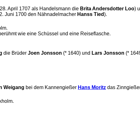
 28. April 1707 als Handelsmann die
Brita Andersdotter Loo
) 
 12. Juni 1700 den Nähnadelmacher
Hanss Tied
).
olm.
berühmt wie eine Schüssel und eine Reiseflasche.
g
die Brüder
Joen Jonsson
(* 1640) und
Lars Jonsson
(* 1649
n Weigang
bei dem Kannengießer
Hans Moritz
das Zinngieße
ckholm.