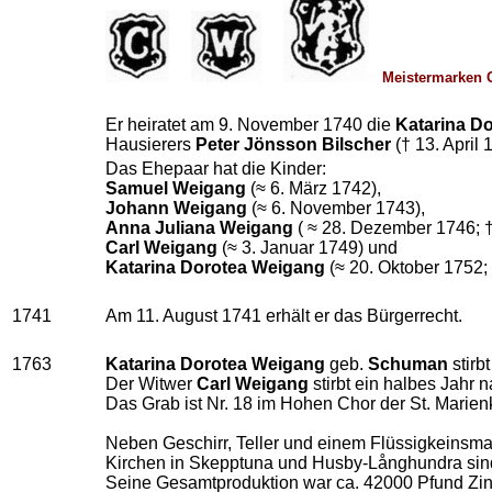
Meistermarken C
Er heiratet am 9. November 1740 die
Katarina D
Hausierers
Peter Jönsson Bilscher
(† 13. April
Das Ehepaar hat die Kinder:
Samuel Weigang
(≈ 6. März 1742),
Johann Weigang
(≈ 6. November 1743),
Anna Juliana Weigang
( ≈ 28. Dezember 1746; 
Carl Weigang
(≈ 3. Januar 1749) und
Katarina Dorotea Weigang
(≈ 20. Oktober 1752; 
1741
Am 11. August 1741 erhält er das Bürgerrecht.
1763
Katarina Dorotea Weigang
geb.
Schuman
stirb
Der Witwer
Carl Weigang
stirbt ein halbes Jahr 
Das Grab ist Nr. 18 im Hohen Chor der St. Marien
Neben Geschirr, Teller und einem Flüssigkeinsm
Kirchen in Skepptuna und Husby-Långhundra sind,
Seine Gesamtproduktion war ca. 42000 Pfund Zinn