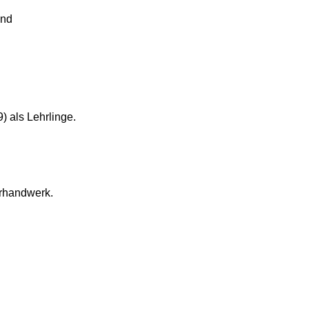
und
) als Lehrlinge.
rhandwerk.