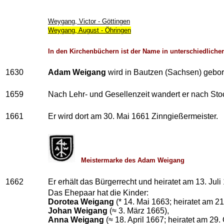
Weygang, Victor - Göttingen
Weygang, August - Öhringen
In den Kirchenbüchern ist der Name in unterschiedlicher 
1630
Adam Weigang
wird in Bautzen (Sachsen) gebor
1659
Nach Lehr- und Gesellenzeit wandert er nach St
1661
Er wird dort am 30. Mai 1661 Zinngießermeister.
Meistermarke des Adam Weigang
1662
Er erhält das Bürgerrecht und heiratet am 13. Jul
Das Ehepaar hat die Kinder:
Dorotea Weigang
(* 14. Mai 1663; heiratet am 21
Johan Weigang
(≈ 3. März 1665),
Anna Weigang
(≈ 18. April 1667; heiratet am 2