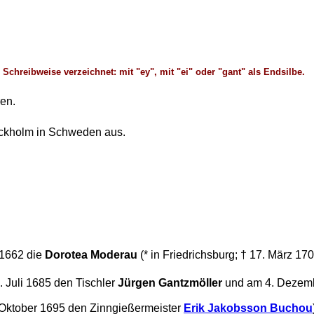
Schreibweise verzeichnet: mit "ey", mit "ei" oder "gant" als Endsilbe.
en.
ockholm in Schweden aus.
i 1662 die
Dorotea Moderau
(* in
Friedrichsburg; † 17. März 170
. Juli 1685 den Tischler
Jürgen Gantzmöller
und am 4. Dezemb
9. Oktober 1695 den Zinngießermeister
Erik Jakobsson Buchou