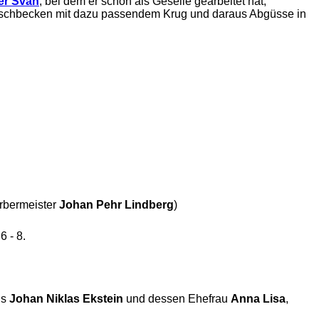
er Svan
, bei dem er schon als Geselle gearbeitet hat,
waschbecken mit dazu passendem Krug und daraus Abgüsse in
erbermeister
Johan Pehr Lindberg
)
 - 8.
ns
Johan Niklas Ekstein
und dessen Ehefrau
Anna Lisa
,