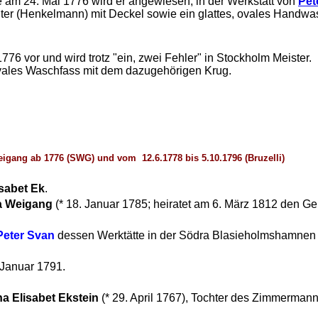
 am 24. Mai 1776 wird er angewiesen, in der Werkstatt von
Pet
älter (Henkelmann) mit Deckel sowie ein glattes, ovales Hand
776 vor und wird trotz "ein, zwei Fehler" in Stockholm Meister.
 ovales Waschfass mit dem dazugehörigen Krug.
gang ab 1776 (SWG) und vom 12.6.1778 bis 5.10.1796 (Bruzelli)
sabet Ek
.
a Weigang
(* 18. Januar 1785; heiratet am 6. März 1812 den G
Peter Svan
dessen Werktätte in der Södra Blasieholmshamnen 6
. Januar 1791.
a Elisabet Ekstein
(* 29. April 1767), Tochter des Zimmerman