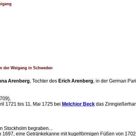
eigang
nn der Weigang in Schweden
na Arenberg
, Tochter des
Erich Arenberg
, in der German Pa
709),
pril 1721 bis 11. Mai 1725 bei
Melchior Beck
das Zinngießerhan
in Stockholm begraben. .
 1697, eine Getränkekanne mit kugelförmigen Füßen von 1702, 