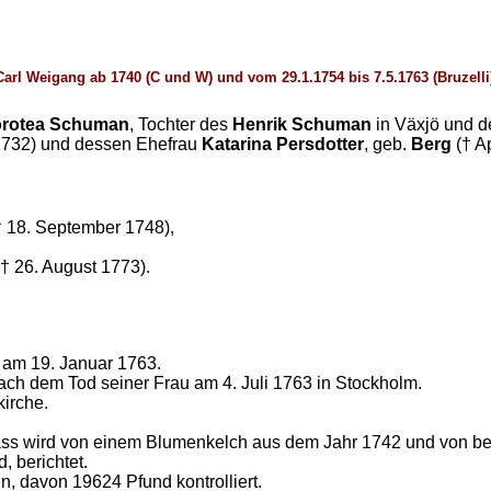
arl Weigang ab 1740 (C und W) und vom 29.1.1754 bis 7.5.1763 (
Bruzelli
orotea Schuman
, Tochter des
Henrik Schuman
in Växjö und 
 1732) und dessen Ehefrau
Katarina Persdotter
, geb.
Berg
(† Ap
† 18. September 1748),
† 26. August 1773).
t am 19. Januar 1763.
nach dem Tod seiner Frau am 4. Juli 1763 in Stockholm.
kirche.
ass wird von einem Blumenkelch aus dem Jahr 1742 und von bee
 berichtet.
, davon 19624 Pfund kontrolliert.