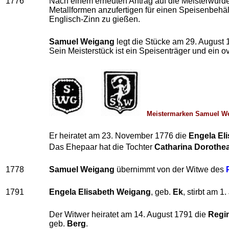
1776
Nach einem erneuten Antrag auf die Meisterwürde
Metallformen anzufertigen für einen Speisenbeh
Englisch-Zinn zu gießen.
Samuel Weigang
legt die Stücke am 29. August 1
Sein Meisterstück ist ein Speisenträger und ein
Meistermarken Samuel Wei
Er heiratet am 23. November 1776 die
Engela Eli
Das Ehepaar hat die Tochter
Catharina Dorothe
1778
Samuel Weigang
übernimmt von der Witwe des
1791
Engela Elisabeth Weigang
, geb.
Ek
, stirbt am 1
Der Witwer heiratet am 14. August 1791 die
Regin
geb.
Berg
.