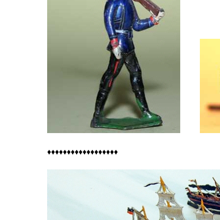
♦♦♦♦♦♦♦♦♦♦♦♦♦♦♦♦♦♦