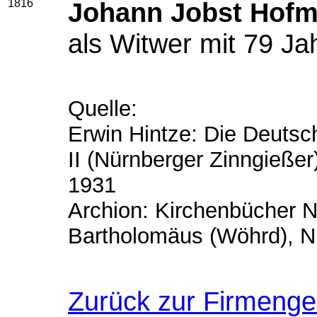
1816
Johann Jobst Hof
als Witwer mit 79 Ja
Quelle:
Erwin Hintze: Die Deutsc
II (Nürnberger Zinngießer
1931
Archion: Kirchenbücher N
Bartholomäus (Wöhrd), Nü
Zurück zur Firmeng