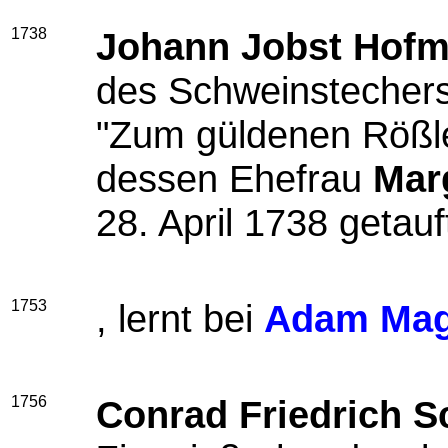
1738
Johann Jobst Hof
des Schweinstechers
"Zum güldenen Rößl
dessen Ehefrau
Mar
28. April 1738 getauf
1753
, lernt bei
Adam Mag
1756
Conrad Friedrich S