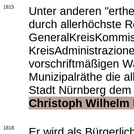
1815
Unter anderen "erthei
durch allerhöchste R
GeneralKreisKommiss
KreisAdministrazio
vorschriftmäßigen Wa
Munizipalräthe die al
Stadt Nürnberg dem 
Christoph Wilhelm
1818
Er wird als Bürgerlic