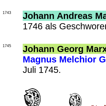
1743
Johann Andreas M
1746 als Geschworen
1745
Johann Georg Mar
Magnus Melchior G
Juli 1745.