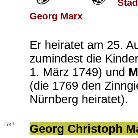
Stad
Georg Marx
Er heiratet am 25. 
zumindest die Kinde
1. März 1749) und
M
(die 1769 den Zinng
Nürnberg heiratet).
1747
Georg Christoph M