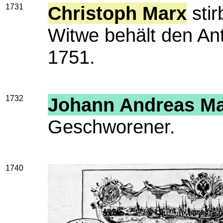
1731
Christoph Marx
stir
Witwe behält den Ant
1751.
1732
Johann Andreas M
Geschworener.
1740