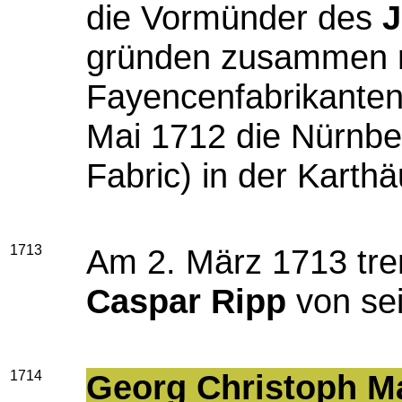
die Vormünder des
J
gründen zusammen 
Fayencenfabrikante
Mai 1712 die Nürnbe
Fabric) in der Karth
1713
Am 2. März 1713 tren
Caspar Ripp
von sei
1714
Georg Christoph M