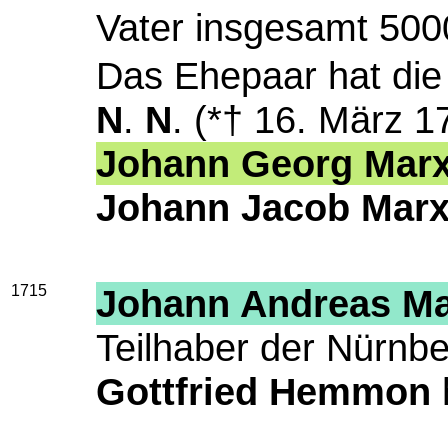
Vater insgesamt 5000
Das Ehepaar hat die
N
.
N
. (*† 16. März 1
Johann Georg Mar
Johann Jacob Mar
1715
Johann Andreas M
Teilhaber der Nürnb
Gottfried Hemmon
h