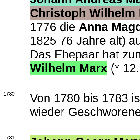
Christoph Wilhelm
1776 die
Anna Magd
1825 76 Jahre alt)
a
Das Ehepaar hat zu
Wilhelm Marx
(* 12
1780
Von 1780 bis 1783 i
wieder Geschworene
1781