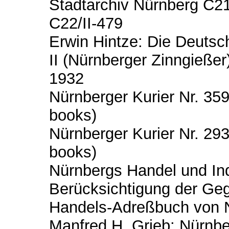
Stadtarchiv Nürnberg C21/
C22/II-479
Erwin Hintze: Die Deutsc
II (Nürnberger Zinngießer
1932
Nürnberger Kurier Nr. 3
books)
Nürnberger Kurier Nr. 29
books)
Nürnbergs Handel und Ind
Berücksichtigung der Ge
Handels-Adreßbuch von 
Manfred H. Grieb: Nürnbe