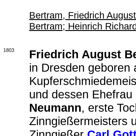
Bertram, Friedrich Augus
Bertram; Heinrich Richar
1803
Friedrich August B
in Dresden geboren 
Kupferschmiedemeis
und dessen Ehefrau
Neumann
, erste To
Zinngießermeisters 
Zinngießer
Carl Got