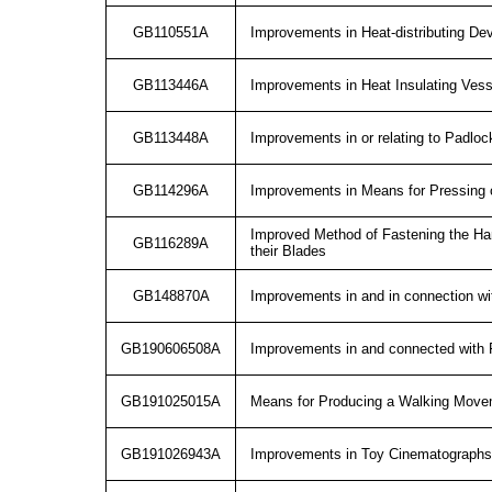
GB110551A
Improvements in Heat-distributing Dev
GB113446A
Improvements in Heat Insulating Ve
GB113448A
Improvements in or relating to Padlo
GB114296A
Improvements in Means for Pressing or
Improved Method of Fastening the Hand
GB116289A
their Blades
GB148870A
Improvements in and in connection w
GB190606508A
Improvements in and connected with 
GB191025015A
Means for Producing a Walking Movem
GB191026943A
Improvements in Toy Cinematograph