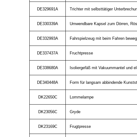
DE329691A
Trichter mit selbsttätiger Unterbrechun
DE330339A
Umwendbare Kapsel zum Dörren, Röste
DE332993A
Fahrspielzeug mit beim Fahren bewegt
DE337437A
Fruchtpresse
DE338680A
Isoliergefäß mit Vakuummantel und el
DE340448A
Form für langsam abbindende Kunsts
DK22650C
Lommelampe
DK23056C
Gryde
DK23169C
Frugtpresse