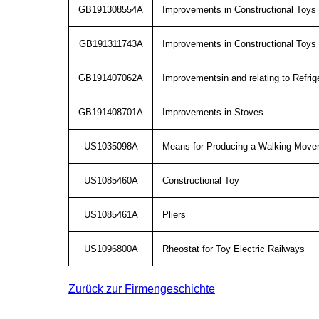
GB191308554A
Improvements in Constructional Toys
GB191311743A
Improvements in Constructional Toys
GB191407062A
Improvementsin and relating to Refrig
GB191408701A
Improvements in Stoves
US1035098A
Means for Producing a Walking Movem
US1085460A
Constructional Toy
US1085461A
Pliers
US1096800A
Rheostat for Toy Electric Railways
Zurück zur Firmengeschichte