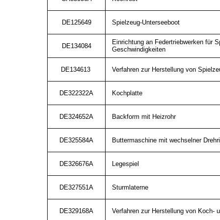
DE125649
Spielzeug-Unterseeboot
Einrichtung an Federtriebwerken für S
DE134084
Geschwindigkeiten
DE134613
Verfahren zur Herstellung von Spiel
DE322322A
Kochplatte
DE324652A
Backform mit Heizrohr
DE325584A
Buttermaschine mit wechselner Drehri
DE326676A
Legespiel
DE327551A
Sturmlaterne
DE329168A
Verfahren zur Herstellung von Koch- u