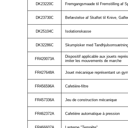
DK23220C
Fremgangsmaade til Fremstilling af S
DK23730C
Befæstelse af Skaftet til Knive, Gafl
DK25104C
Isolationskasse
DK32286C
Skumpisker med Tandhjulsomsætnin
Dispositif applicable aux jouets repr
FR420073A
imiter les mouvements de marche
FR427648A
Jouet mécanique représentant un gymna
FR456596A
Cafetière-filtre
FR457336A
Jeu de construction mécanique
FR462372A
Cafetière automatique à pression
FR466607A
Lanterne "Tempête"