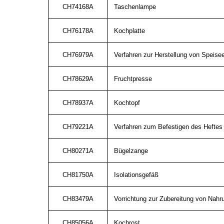
CH74168A
Taschenlampe
CH76178A
Kochplatte
CH76979A
Verfahren zur Herstellung von Speisee
CH78629A
Fruchtpresse
CH78937A
Kochtopf
CH79221A
Verfahren zum Befestigen des Heftes 
CH80271A
Bügelzange
CH81750A
Isolationsgefäß
CH83479A
Vorrichtung zur Zubereitung von Nahr
CH85056A
Kochrost