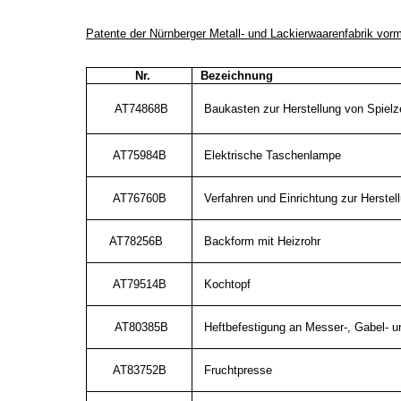
Patente der Nürnberger Metall- und Lackierwaarenfabrik vor
Nr.
Bezeichnung
AT74868B
Baukasten zur Herstellung von Spiel
AT75984B
Elektrische Taschenlampe
AT76760B
Verfahren und Einrichtung zur Herstel
AT78256B
Backform mit Heizrohr
AT79514B
Kochtopf
AT80385B
Heftbefestigung an Messer-, Gabel- un
AT83752B
Fruchtpresse