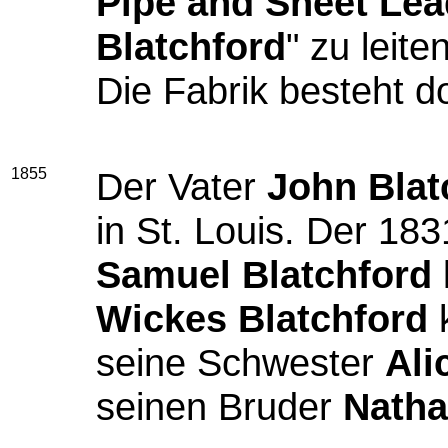
Pipe and Sheet Lea
Blatchford
" zu leiten
Die Fabrik besteht d
1855
Der Vater
John Blat
in St. Louis. Der 1
Samuel Blatchford
Wickes Blatchford
k
seine Schwester
Ali
seinen Bruder
Natha