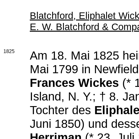
Blatchford, Eliphalet Wic
E. W. Blatchford & Comp
1825
Am 18. Mai 1825 hei
Mai 1799 in Newfield
Frances Wickes
(* 
Island, N. Y.; † 8. Ja
Tochter des
Eliphal
Juni 1850) und des
Herriman
(* 23. Juli