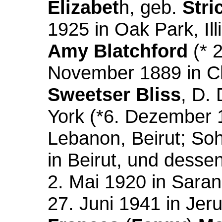
Elizabet
h, geb.
Stri
1925 in Oak Park, Illi
Amy Blatchford
(* 2
November 1889 in C
Sweetser Bliss
, D.
York (*6. Dezember 
Lebanon, Beirut; So
in Beirut, und dess
2. Mai 1920 in Saran
27. Juni 1941 in Jer