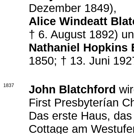
Dezember 1849),
Alice Windeatt Bla
† 6. August 1892) u
Nathaniel Hopkins 
1850; † 13. Juni 192
1837
John Blatchford
wir
First Presbyterían C
Das erste Haus, das 
Cottage am Westufer