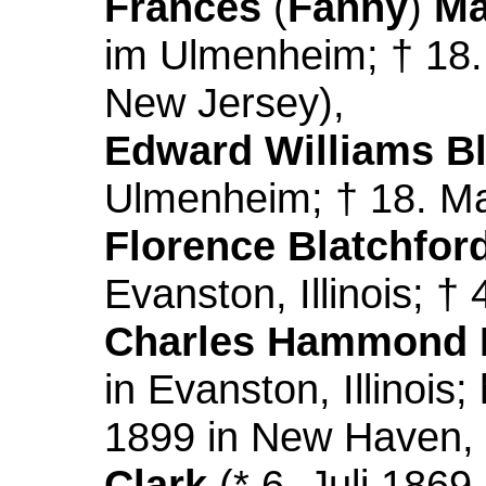
Frances
(
Fanny
)
Ma
im Ulmenheim; † 18.
New Jersey),
Edward Williams Bl
Ulmenheim; † 18. Ma
Florence Blatchfor
Evanston, Illinois; †
Charles Hammond B
in Evanston, Illinois
1899 in New Haven, 
Clark
(* 6. Juli 1869