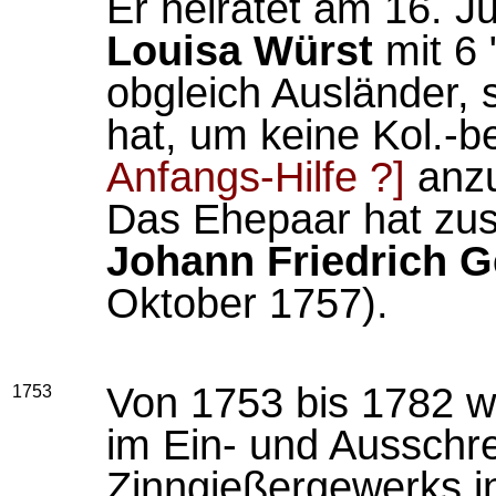
Er heiratet am 16. J
Louisa Würst
mit 6 
obgleich Ausländer, s
hat, um keine Kol.-b
Anfangs-Hilfe
?
]
anzu
Das Ehepaar hat zu
Johann Friedrich 
Oktober 1757).
Von 1753 bis 1782 w
1753
im Ein- und Ausschr
Zinngießergewerks in