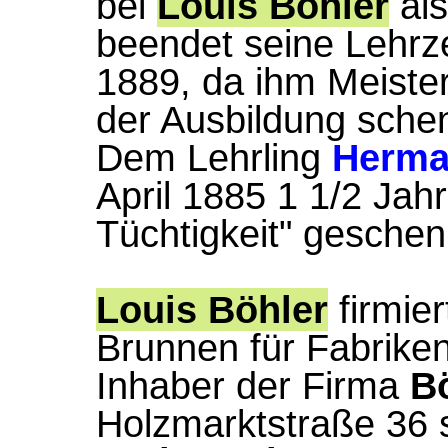
bei
Louis Böhler
als
beendet seine Lehrze
1889, da ihm Meiste
der Ausbildung schen
Dem Lehrling
Herma
April 1885 1 1/2 Jah
Tüchtigkeit" geschen
Louis Böhler
firmier
Brunnen für Fabriken
Inhaber der Firma
B
Holzmarktstraße 36 s