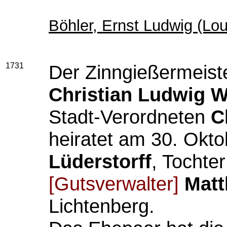
Böhler, Ernst Ludwig (Loui
1731
Der Zinngießermeist
Christian Ludwig W
Stadt-Verordneten
C
heiratet am 30. Okt
Lüderstorff
, Tochte
[Gutsverwalter]
Matt
Lichtenberg.