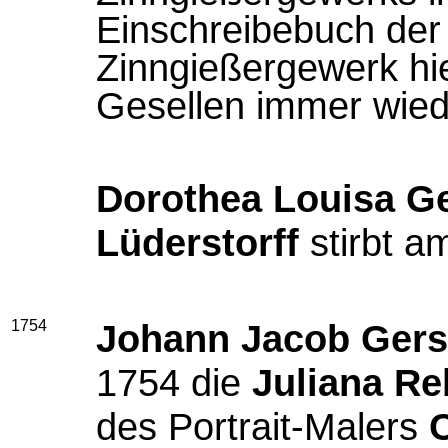
Einschreibebuch der 
Zinngießergewerk hie
Gesellen immer wiede
Dorothea Louisa G
Lüderstorff
stirbt a
1754
Johann Jacob Ger
1754 die
Juliana R
des Portrait-Malers
C