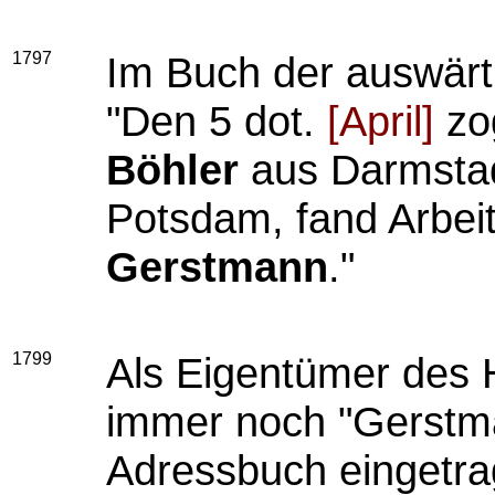
1797
Im Buch der auswärti
"Den 5 dot.
[April]
zo
Böhler
aus Darmstad
Potsdam, fand Arbe
Gerstmann
."
1799
Als
Eigentümer des 
immer noch "Gerstma
Adressbuch eingetra