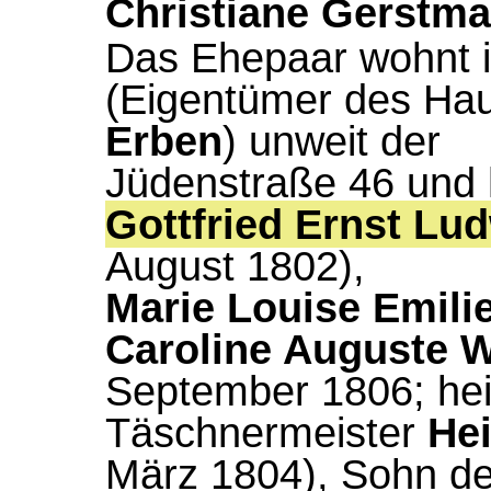
Christiane Gerstm
Das Ehepaar wohnt i
(Eigentümer des Hau
Erben
) unweit der
Jüdenstraße 46 und h
Gottfried Ernst Lu
August 1802),
Marie Louise Emili
Caroline Auguste W
September 1806; heir
Täschnermeister
He
März 1804), Sohn de