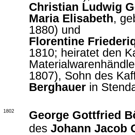
Christian Ludwig G
Maria Elisabeth
, ge
1880) und
Florentine Friederi
1810; heiratet
den K
Materialwarenhändl
1807), Sohn des Kaf
Berghauer
in Stend
1802
George Gottfried B
des
Johann Jacob 