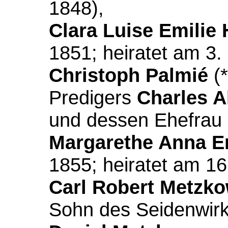
1848),
Clara Luise Emilie
1851; heiratet am 3
Christoph Palmié
(*
Predigers
Charles A
und dessen Ehefrau
Margarethe Anna Em
1855; heiratet am 1
Carl Robert Metzk
Sohn des Seidenwir