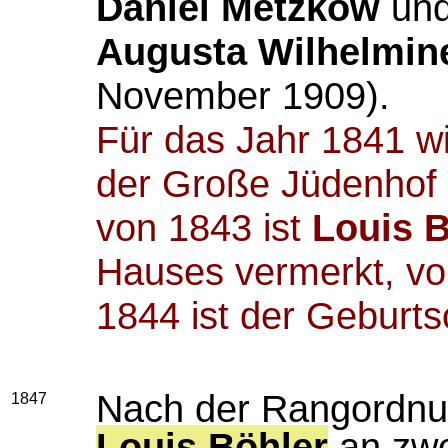
Daniel Metzkow
und
Augusta Wilhelmin
November 1909).
Für das Jahr 1841 wi
der Große Jüdenhof 
von 1843 ist
Louis B
Hauses vermerkt, vor
1844 ist der Geburts
Nach der Rangordnun
1847
Louis Böhler
an zwe