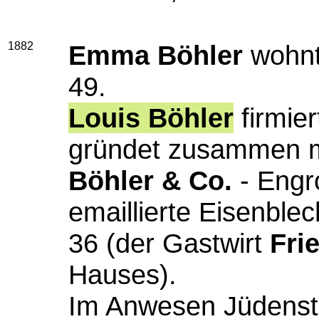
1882
Emma Böhler
wohnt
49.
Louis Böhler
firmie
gründet zusammen 
Böhler & Co.
- Engr
emaillierte Eisenble
36 (der Gastwirt
Fri
Hauses).
Im Anwesen Jüdenstr