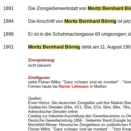
1891
Die Zinngießerwerkstatt von
Moritz Bernhard Bö
1894
Die Anschrift von
Moritz Bernhard Börnig
ist jet
1896
Er ist in die Schuhmachergasse 6/I umgezogen; di
1901
Moritz Bernhard Börnig
stirbt am 11. August 190
Zinnspielzeug:
nicht bekannt
Zinnfiguren:
siehe Florian Wilke: "Ganz schwarz sind wir montiert" - "V
Formen heute bei
Rainer Lehmann
in Meißen
Quellen:
Erwin Hintze: Die deutschen Zinngießer und ihre Marken Ban
Stadtarchiv Dresden (43re, 43 li, 55re, 57re, 66re, 69re, 78re
Adressbücher Dresden online
Catalog zur Industrie-Ausstellung des Gewerbevereins zu Dre
Deutsche Gewerbezeitung 1856 - Siebenter Band (Google bo
Mechthild Wiswe: Historische Zinngießerei im südöstlichen
Florian Wilke: "
Ganz schwarz sind wir montiert" - "Vom Knop