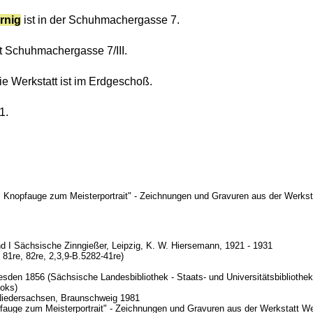
rnig
ist in der Schuhmachergasse 7.
zt Schuhmachergasse 7/III.
e Werkstatt ist im Erdgeschoß.
1.
om Knopfauge zum Meisterportrait" - Zeichnungen und Gravuren aus der Werks
d I Sächsische Zinngießer, Leipzig, K. W. Hiersemann, 1921 - 1931
, 81re, 82re, 2,3,9-B.5282-41re)
sden 1856 (Sächsische Landesbibliothek - Staats- und Universitätsbibliothek
oks)
 Niedersachsen, Braunschweig 1981
fauge zum Meisterportrait" - Zeichnungen und Gravuren aus der Werkstatt W