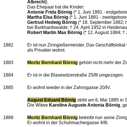
Albrecht
).
Das Ehepaar hat die Kinder:
Antonie Frida Börnig
(* 1. Juni 1881 - erstgebore
Martha Elsa Börnig
(* 1. Juni 1881 - zweitgeboren
Gertrud Hedwig Börnig
(* 18. September 1882; h
bei Burkhardswalde; † 24. April 1952 in Heidenau
Robert Martin Max Börnig
(* 12. August 1884; † 
1882
Er ist nun Zinngießermeister. Das Geschäftslokal 
als Privatier wohnt.
1883
Moritz Bernhard Börnig
gehört nicht mehr der Z
1884
Er ist in die Blasewitzerstraße 25/III umgezogen.
1885
Er wohnt wieder in der Zahnsgasse 20/IV.
August Eduard Börnig
stirbt am 6. Mai 1885 in S
Die Witwe
Karoline Auguste Antonia Börnig
, g
1889
Moritz Bernhard Börnig
betreibt nun seine Zinn
Er wohnt in der Schuhmachergasse 4/III.