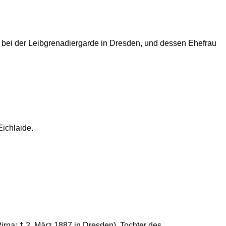
r bei der Leibgrenadiergarde in Dresden, und dessen Ehefrau
Eichlaide.
 Pirna; † 2. März 1887 in Dresden), Tochter des