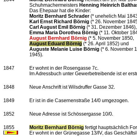
Schuhmachermeisters
Henning Heinrich Baltha
Das Ehepaar hat die Kinder:
Moritz Bernhard Schrader
(* unehelich Mai 1843
Karl Ernst Richard Börnig
(* 26. November 1845
Carl August Emil Börnig
(* 31. Dezember 1846),
Emma Maria Dorothea Börnig
(* 11. Oktober 18
August Bernhard Börnig
(* 5. November 1850,
August Eduard Börnig
(* 26. April 1852) und
Auguste Melanie Luise Börnig
(* 6. November 1
1945).
1847
Er wohnt in der Rosengasse 7c.
Im Adressbuch unter Gewerbetreibende ist er erst
1848
Neue Anschrift ist Wilsdruffer Gasse 32.
1849
Er ist in die Casernenstraße 14/0 umgezogen.
1852
Neue Adresse ist Schössergasse 10/0.
1855
Moritz Bernhard Börnig
fertigt hauptsächlich F
Er wohnt in der Grünegasse 13/IV, das Geschäftsl