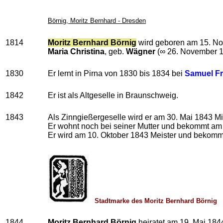
Börnig, Moritz Bernhard - Dresden
1814
Moritz Bernhard Börnig
wird geboren am 15. N
Maria Christina
, geb.
Wägner
(∞ 26. November 1
1830
Er lernt in Pirna von 1830 bis 1834 bei
Samuel Fri
1842
Er ist als Altgeselle in Braunschweig.
1843
Als Zinngießergeselle wird er am 30. Mai 1843 Mi
Er wohnt noch bei seiner Mutter und bekommt am 1
Er wird am 10. Oktober 1843 Meister und bekomm
Stadtmarke des Moritz Bernhar
1844
Moritz Bernhard Börnig
heiratet am 19. Mai 184