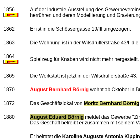
1856
Auf der Industrie-Ausstellung des Gewerbevereins
herrühren und deren Modellierung und Gravierung m
1862
Er ist in die Schössergasse 19/III umgezogen.
1863
Die Wohnung ist in der Wilsdrufferstraße 43/I, die
1864
Spielzeug für Knaben wird nicht mehr hergestellt.
1865
Die Werkstatt ist jetzt in der Wilsdrufferstraße 43.
1870
August Bernhard Börnig
wohnt ab Oktober in B
1872
Das Geschäftslokal von
Moritz Bernhard Börnig
1880
August Eduard Börnig
meldet das Gewerbe "Zin
Das Geschäft betreibt er zusammen mit seinem Vat
Er heiratet die
Karoline Auguste Antonia Kippi