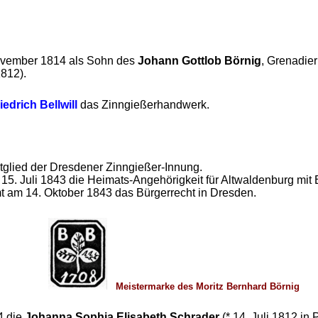
ovember 1814 als Sohn des
Johann Gottlob Börnig
, Grenadie
812).
edrich Bellwill
das Zinngießerhandwerk.
tglied der Dresdener Zinngießer-Innung.
5. Juli 1843 die Heimats-Angehörigkeit für Altwaldenburg mit 
t am 14. Oktober 1843 das Bürgerrecht in Dresden.
d Börnig
Meistermarke des Moritz Bernhard Börnig
4 die
Johanna Sophia Elisabeth Schrader
(* 14. Juli 1812 in