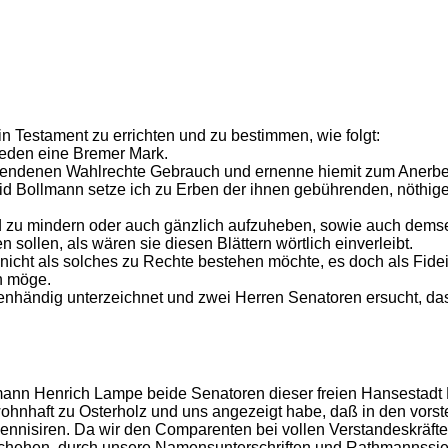
n Testament zu errichten und zu bestimmen, wie folgt:
jeden eine Bremer Mark.
ehendenen Wahlrechte Gebrauch und ernenne hiemit zum Aner
 Bollmann setze ich zu Erben der ihnen gebührenden, nöthigen
nd zu mindern oder auch gänzlich aufzuheben, sowie auch demse
n sollen, als wären sie diesen Blättern wörtlich einverleibt.
nicht als solches zu Rechte bestehen möchte, es doch als Fidei
n möge.
nhändig unterzeichnet und zwei Herren Senatoren ersucht, das
ann Henrich Lampe beide Senatoren dieser freien Hansestadt 
haft zu Osterholz und uns angezeigt habe, daß in den vorstehe
lennisiren. Da wir den Comparenten bei vollen Verstandeskräf
schehen, durch unsere Namensunterschriften und Rathmannssieg