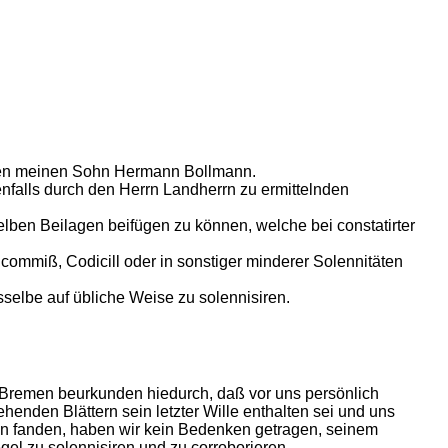
ben meinen Sohn Hermann Bollmann.
falls durch den Herrn Landherrn zu ermittelnden
lben Beilagen beifügen zu können, welche bei constatirter
commiß, Codicill oder in sonstiger minderer Solennitäten
selbe auf übliche Weise zu solennisiren.
Bremen beurkunden hiedurch, daß vor uns persönlich
nden Blättern sein letzter Wille enthalten sei und uns
ten fanden, haben wir kein Bedenken getragen, seinem
el zu solennisiren und zu corroborieren.