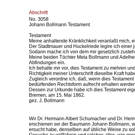
Abschrift
No. 3058
Johann Bollmann Testament
Testament
Meine anhaltende Kränklichkeit veranlaßt mich, ei
Der Stadtmauer und Huckelriede legire ich einer 
Sodann mache ich von dem mir gesetzlich zust
Meine beiden Töchter Meta Bollmann und Adelheid
Abfindungen ein.
Ich behalte mir vor, dies Testament zu mehren u
Richtigkeit meiner Unterschrift dieselbe Kraft habe
Zugleich verordne ich, daß, wenn dies Testament 
bedürfenden Rechtsform aufrecht erhalten werde
Dessen zur Urkunde habe ich dies Testament eige
Bremen, am 15. Mai 1862.
gez. J. Bo
llmann
Wir Dr. Hermann Albert Schumacher und Dr. Herm
erschienen sei der Baumann Johann Bollmann, wohn
ersucht habe, denselben auf übliche Weise zu so
Gesuche zu willfahren und solches alles, wie ge