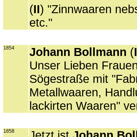
(
II
) "Zinnwaaren nebs
etc."
1854
Johann Bollmann
(
Unser Lieben Frauen
Sögestraße mit "Fabr
Metallwaaren, Handl
lackirten Waaren" ve
1858
Jetzt ist
Johann Bo