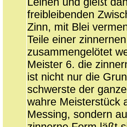
Leinen und gießt da
freibleibenden Zwis
Zinn, mit Blei verme
Teile einer zinnerne
zusammengelötet wer
Meister 6. die zinne
ist nicht nur die Gr
schwerste der ganzen
wahre Meisterstück a
Messing, sondern au
zinnerne Form läßt 