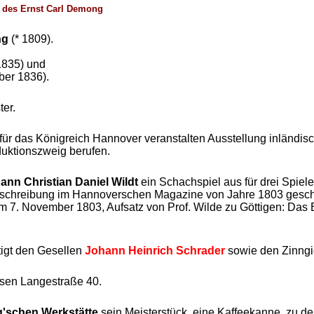
n des Ernst Carl Demong
ng
(* 1809).
 1835) und
ber 1836).
er.
ür das Königreich Hannover veranstalten Ausstellung inländisch
uktionszweig berufen.
hann Christian Daniel Wildt
ein Schachspiel aus für drei Spiel
 Beschreibung im Hannoverschen Magazine von Jahre 1803 gesc
7. November 1803, Aufsatz von Prof. Wilde zu Göttigen: Das Bu
tigt den Gesellen
Johann Heinrich Schrader
sowie den Zinngi
en Langestraße 40.
'schen Werkstätte
sein Meisterstück, eine Kaffeekanne, zu d