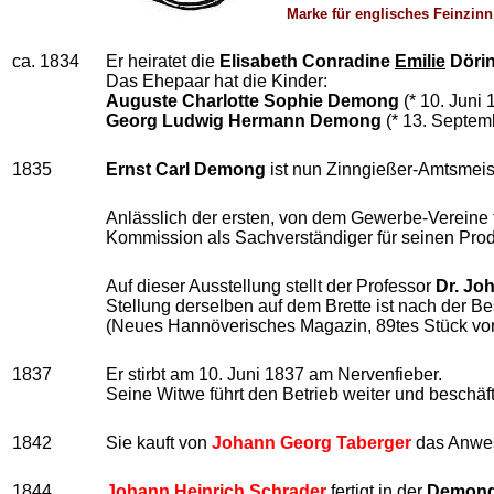
Marke für englisches Feinzin
ca. 1834
Er heiratet die
Elisabeth Conradine
Emilie
Döri
Das Ehepaar hat die Kinder:
Auguste Charlotte Sophie Demong
(* 10. Juni
Georg Ludwig Hermann Demong
(* 13. Septem
1835
Ernst Carl Demong
ist nun Zinngießer-Amtsmeist
Anlässlich der ersten, von dem Gewerbe-Vereine f
Kommission als Sachverständiger für seinen Prod
Auf dieser Ausstellung stellt der Professor
Dr. Jo
Stellung derselben auf dem Brette ist nach der
(Neues Hannöverisches Magazin, 89tes Stück vom 
1837
Er stirbt am 10. Juni 1837 am Nervenfieber.
Seine Witwe führt den Betrieb weiter und beschäf
1842
Sie kauft von
Johann Georg Taberger
das Anwes
1844
Johann Heinrich Schrader
fertigt in der
Demong