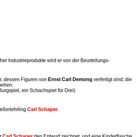
er Industrieprodukte wird er von der Beurteilungs-
er, dessen Figuren von
Ernst Carl Demong
verfertigt sind; die
hehen.
rgspiel, ein Schachspiel für Drei)
eßerlehrling
Carl Schaper
.
er
Carl Schaper
den Entwurf zeichnet, und eine Kinderflasche
.