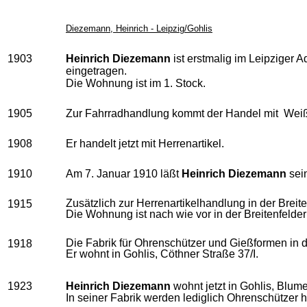
Diezemann, Heinrich - Leipzig/Gohlis
1903
Heinrich Diezemann
ist erstmalig im Leipziger 
eingetragen.
Die Wohnung ist im 1. Stock.
1905
Zur Fahrradhandlung kommt der Handel mit Wei
1908
Er handelt jetzt mit Herrenartikel.
1910
Am 7. Januar 1910 läßt
Heinrich Diezemann
sein
Zusätzlich zur Herrenartikelhandlung in der Breit
1915
Die Wohnung ist nach wie vor in der Breitenfelder
Die Fabrik für Ohrenschützer und Gießformen in d
1918
Er wohnt in Gohlis, Cöthner Straße 37/I.
1923
Heinrich Diezemann
wohnt jetzt in Gohlis, Blume
In seiner Fabrik werden lediglich Ohrenschützer he