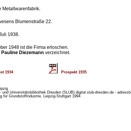
e Metallwarenfabrik.
nwesens Blumenstraße 22.
Juli 1938.
ber 1948 ist die Firma erloschen.
e
Pauline Diezemann
verzeichnet.
tt Herbst 1934
Prospekt 1935
ipzig
 und Universitätsbibliothek Dresden (SLUB) digital.slub-dresden.de - adressb
für Grundstoffindustrie, Leipzig-Stuttgart 1994