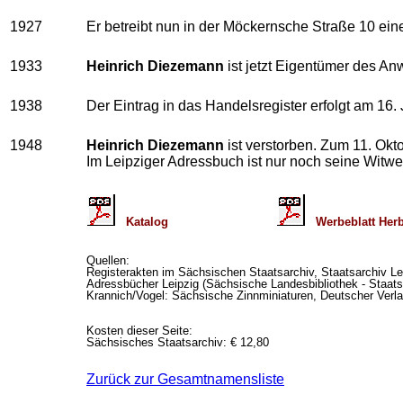
1927
Er betreibt nun in der Möckernsche Straße 10 ein
1933
Heinrich Diezemann
ist jetzt Eigentümer des A
1938
Der Eintrag in das Handelsregister erfolgt am 16. 
1948
Heinrich Diezemann
ist verstorben. Zum 11. Okto
Im Leipziger Adressbuch ist nur noch seine Witw
Katalog
Werbebla
Quellen:
Registerakten im Sächsischen Staatsarchiv, Staatsarchiv Le
Adressbücher Leipzig (Sächsische Landesbibliothek - Staats-
Krannich/Vogel: Sächsische Zinnminiaturen, Deutscher Verlag 
Kosten dieser Seite:
Sächsisches Staatsarchiv: € 12,80
Zurück zur Gesamtnamensliste