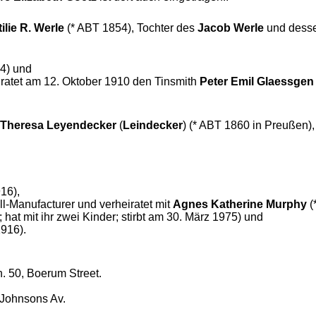
tilie R. Werle
(* ABT 1854), Tochter des
Jacob Werle
und dess
04) und
ratet am 12. Oktober 1910 den Tinsmith
Peter Emil Glaessgen
Theresa Leyendecker
(
Leindecker
) (* ABT 1860 in Preußen)
16),
ll-Manufacturer und verheiratet mit
Agnes Katherine Murphy
(
; hat mit ihr zwei Kinder; stirbt am 30. März 1975) und
1916).
h. 50, Boerum Street.
, Johnsons Av.