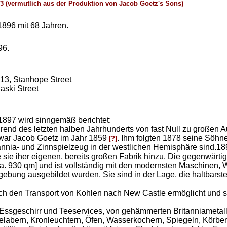
93 (vermutlich aus der Produktion von Jacob Goetz's Sons)
 1896 mit 68 Jahren.
96.
. 13, Stanhope Street
laski Street
1897 wird sinngemäß berichtet:
hrend des letzten halben Jahrhunderts von fast Null zu großen
 war Jacob Goetz im Jahr 1859
. Ihm folgten 1878 seine Söh
[?]
itannia- und Zinnspielzeug in der westlichen Hemisphäre sind.1
sie iher eigenen, bereits großen Fabrik hinzu. Die gegenwärtig
. 930 qm] und ist vollständig mit den modernsten Maschinen, W
gebung ausgebildet wurden. Sie sind in der Lage, die haltbarst
ch den Transport von Kohlen nach New Castle ermöglicht und si
g-Essgeschirr und Teeservices, von gehämmerten Britanniametall
abern, Kronleuchtern, Öfen, Wasserkochern, Spiegeln, Körben 