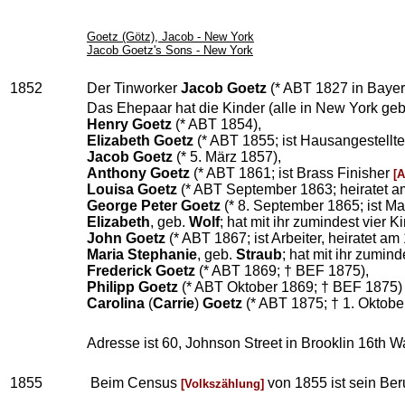
Goetz (Götz), Jacob - New York
Jacob Goetz's Sons - New York
1852
Der Tinworker
Jacob Goetz
(* ABT 1827 in Baye
Das Ehepaar hat die Kinder (alle in New York geb
Henry Goetz
(* ABT 1854),
Elizabeth Goetz
(* ABT 1855; ist Hausangestellte,
Jacob Goetz
(* 5. März 1857),
Anthony Goetz
(* ABT 1861; ist Brass Finisher
[A
Louisa Goetz
(* ABT September 1863; heiratet a
George Peter Goetz
(* 8. September 1865; ist Ma
Elizabeth
, geb.
Wolf
; hat mit ihr zumindest vier 
John Goetz
(* ABT 1867; ist Arbeiter, heiratet am
Maria Stephanie
, geb.
Straub
; hat mit ihr zumin
Frederick Goetz
(* ABT 1869; † BEF 1875),
Philipp Goetz
(* ABT Oktober 1869; † BEF 1875)
Carolina
(
Carrie
)
Goetz
(* ABT 1875; † 1. Oktobe
Adresse ist 60, Johnson Street in Brooklin 16th W
1855
Beim Census
von 1855 ist sein Ber
[Volkszählung]