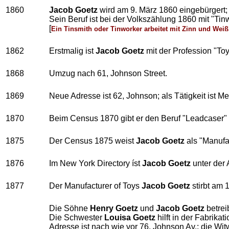
1860
Jacob Goetz
wird am 9. März 1860 eingebürgert;
Sein Beruf ist bei der Volkszählung 1860 mit "Tin
[
Ein Tinsmith oder Tinworker arbeitet mit Zinn und Weiß
1862
Erstmalig ist
Jacob Goetz
mit der Profession "To
1868
Umzug nach 61, Johnson Street.
1869
Neue Adresse ist 62, Johnson; als Tätigkeit ist M
1870
Beim Census 1870 gibt er den Beruf "Leadcaser"
1875
Der Census 1875 weist
Jacob Goetz
als "Manufac
1876
Im New York Directory íst
Jacob Goetz
unter der 
1877
Der Manufacturer of Toys
Jacob Goetz
stirbt am 
Die Söhne
Henry Goetz
und
Jacob Goetz
betre
Die Schwester
Louisa Goetz
hilft in der Fabrikati
Adresse ist nach wie vor 76, Johnson Av.; die Wi