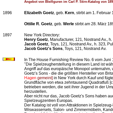
Angebot von Bleifiguren im Carl P. Stirn-Katalog von 18
1896
Elizabeth Goetz
, geb.
Kern
, stirbt am 1. Februar
Ottilie R. Goetz
, geb.
Werle
stirbt am 28. März 18
1897
New York Directory:
Henry Goetz
, Manufacturer, 121, Nostrand Av., h
Jacob Goetz
, Toys, 121, Nostrand Av., h. 323, Pu
Jacob Goetz's Sons
, Toys, 121, Nostrand Av.
In The House Furnishing Review No. 6 vom Juni 
"Die Spielzeugherstellung in diesem Land ist wä
Angriff auf das europäische Monopol unternahm,
Goetz's Sons - die die größten Hersteller von Br
Hagen
gemeint]
in New York durch Kauf und fügte 
Grundfläche von etwa zehntausend Quadratfuß [ca
betrieben werden, die seit ihrer Jugend in der Um
herzustellen.
Aber nicht nur das, Jacob Goetz's Sons haben au
Spielzeugzentren Europas.
Der Katalog ist voll von Attraktionen in Spielzeu
Wiswassersets, Salon- und Zimmermöbeln, Kandel