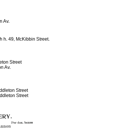
n Av.
h h. 49, McKibbin Street.
eton Street
on Av.
iddleton Street
iddleton Street