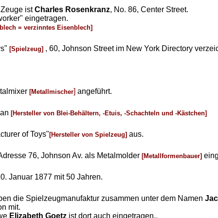
 Zeuge ist
Charles Rosenkranz
, No. 86, Center Street.
worker" eingetragen.
blech = verzinntes Eisenblech]
ys"
, 60, Johnson Street im New York Directory verzei
[Spielzeug]
etalmixer
]
angeführt.
[Metallmischer
an
[Hersteller von Blei-Behältern, -Etuis, -Schachteln und -Kästchen]
turer of Toys"
aus.
[Hersteller von Spielzeug]
Adresse 76, Johnson Av. als Metalmolder
eing
[Metallformenbauer]
10. Januar 1877 mit 50 Jahren.
iben die Spielzeugmanufaktur zusammen unter dem Namen
Jac
on mit.
twe
Elizabeth Goetz
ist dort auch eingetragen..