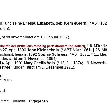
rn) und seine Ehefrau
Elizabeth
, geb.
Kern
(
Keern
) (* ABT 182
oren):
 stirbt unverheiratet am 13. Januar 1907),
; † 6. März 1
rbeiter, der Artikel aus Messing perfektioniert und poliert]
m 27. April 1890
John Kleinschnitz
(* ABT März 1861; † 26. März
schinist; heiratet 1892
Sophie Schwarz
(* ABT 1871; † 11. Mär
Kinder, stirbt am 1. November 1954),
 14. April 1901
Mary Cecilia Voltz
(* 13. Juli 1874; † 9. Novemb
dest vier Kinder, stirbt am 1. Dezember 1921),
 und
r 1910).
ard.
uf mit "Tinsmith" angegeben.