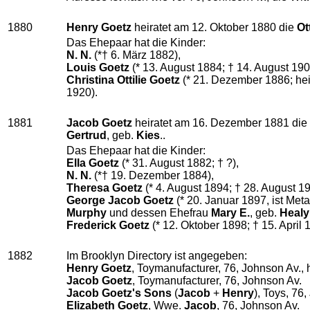
1880
Henry Goetz
heiratet am 12. Oktober 1880 die
Ot
Das Ehepaar hat die Kinder:
N. N.
(*† 6. März 1882),
Louis Goetz
(* 13. August 1884; † 14. August 19
Christina Ottilie Goetz
(* 21. Dezember 1886; hei
1920).
1881
Jacob Goetz
heiratet am 16. Dezember 1881 die
Gertrud
, geb.
Kies
..
Das Ehepaar hat die Kinder:
Ella Goetz
(* 31. August 1882; † ?),
N. N.
(*† 19. Dezember 1884),
Theresa Goetz
(* 4. August 1894; † 28. August 19
George Jacob Goetz
(* 20. Januar 1897, ist Meta
Murphy
und dessen Ehefrau
Mary E.
, geb.
Healy
Frederick Goetz
(* 12. Oktober 1898; † 15. April 
1882
Im Brooklyn Directory ist angegeben:
Henry Goetz
, Toymanufacturer, 76, Johnson Av., 
Jacob Goetz
, Toymanufacturer, 76, Johnson Av.
Jacob Goetz's Sons
(
Jacob
+
Henry
), Toys, 76
Elizabeth Goetz
, Wwe.
Jacob
, 76, Johnson Av.