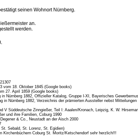
bestätigt seinen Wohnort Nürnberg.
ießermeister an.
estellt werden.
0.
I-21307
. 83 vom 18. Oktober 1845 (Google books)
om 27. April 1859 (Google books)
 in Nürnberg 1882, Offizieller Katalog, Gruppe I-XI, Bayerisches Gewerbemu
g in Nürnberg 1882, Verzeichnis der prämierten Aussteller nebst Mitteilunge
d V Süddeutsche Zinngießer, Teil I: Aaalen/Kronach, Leipzig, K. W. Hirsema
ßer und ihre Familien, Coburg 1990
 Degener & Co., Neustadt an der Aisch 2000
7
St. Sebald, St. Lorenz, St. Egidien)
en Kirchenbüchern Coburg St. Moritz/Ketschendorf sehr herzlich!!!