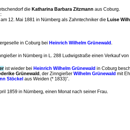
etschendorf die
Katharina Barbara Zitzmann
aus Coburg.
:
 am 12. Mai 1881 in Nürnberg als Zahntechniker die
Luise Wilh
ßergeselle in Coburg bei
Heinrich Wilhelm Grünewald
.
nngießer in Nürnberg in L. 288 Ludwigstraße einen Verkauf von B
er
ist wieder bei
Heinrich Wilhelm Grünewald
in Coburg beschä
ederike Grünewald
, der Zinngießer
Wilhelm Grünewald
mit Eh
nn Stöckel
aus Weiden (* 1833)".
April 1859 in Nürnberg, einen Monat nach seiner Frau.