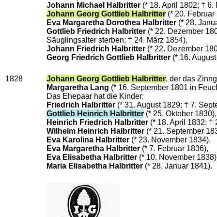
Johann Michael Halbritter
(* 18. April 1802; † 6.
Johann Georg Gottlieb Halbritter
(* 20. Februar
Eva Margaretha Dorothea Halbritter
(* 28. Janu
Gottlieb Friedrich Halbritter
(* 22. Dezember 180
Säuglingsalter sterben; † 24. März 1854),
Johann Friedrich Halbritter
(* 22. Dezember 1807
Georg Friedrich Gottlieb Halbritter
(* 16. August
1828
Johann Georg Gottlieb Halbritter
, der das Zinn
Margaretha Lang
(* 16. September 1801 in Feuc
Das Ehepaar hat die Kinder:
Friedrich Halbritter
(* 31. August 1829; † 7. Sep
Gottlieb Heinrich Halbritter
(* 25. Oktober 1830),
Heinrich Friedrich Halbritter
(* 18. April 1832; 
Wilhelm Heinrich Halbritter
(* 21. September 183
Eva Karolina Halbritter
(* 23. November 1834),
Eva Margaretha Halbritter
(* 7. Februar 1836),
Eva Elisabetha Halbritter
(* 10. November 1838)
Maria Elisabetha Halbritter
(* 28. Januar 1841).