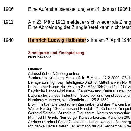
1906
Eine Aufenthaltsfeststellung vom 4. Januar 1906 
1911
Am 23. März 1911 meldet er sich wieder als Zinng
Eine Abmeldung der Zinngießerei kann nicht festg
1940
Heinrich Ludwig Halbritter
stirbt am 7. April 194
Zinnfiguren und Zinnspielzeug:
nicht bekannt
Quellen:
Adressbücher Nürnberg online
Stadtarchiv Nürnberg: Auskunft lt. E-Mail v. 12.2.2009, C7/I
Beilage zum kgl. bay. Intelligenz-Blatt für Mittelfranken No
Fränkischer Kurier No. 86 vom 27. März 1859 und No. 117 v
Bayrische Landes-Industrie-, Gewerbe- und Kunstausstellung
Bayerische Landes-Industrie-, Gewerbe- und Kunstausstellun
Nürnberg/München, veröffentlicht am 25.8.1882
Erwin Hintze: Die Deutschen Zinngießer und ihre Marken Ban
Walter Reißig: "Sechstausend Kandel ..." - Coburger Zinngie
Gerhard Seibold: Wurzeln in Crailsheim, Kommissionsverlag
Manfred H. Grieb: Nürnberger Künstlerlexikon, München 200
Archion (Kirchenbücher Crailsheim, Feuchtwangen, Nürnberg 
Ich danke Herrn Pfarrer i. R. Axmann für die Recherche in d