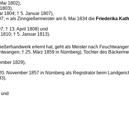
 Mai 1802),
 1803),
ar 1804; † 5. Januar 1807),
7; ∞ als Zinngießermeister am 6. Mai 1834 die
Friederika Kat
; † 13. April 1808) und
 1810; † 5. Januar 1813).
gießerhandwerk erlernt hat, geht als Meister nach Feuchtwange
htwangen; † 25. März 1859 in Nürnberg), Tochter des Bäckerme
tember 1829),
† 20. November 1857 in Nürnberg als Registrator beim Landgerich
3),
 und