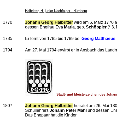
Halbritter, H. junior Nachfolger - Nürnberg
1770
Johann Georg Halbritter
wird am 6. März 1770 a
dessen Ehefrau
Eva Maria
, geb.
Schöppler
(* 3.
1785
Er lernt von 1785 bis 1789 bei
Georg Matthaeus
1794
Am 27. Mai 1794 erwirbt er in Ansbach das Landm
Stadt- und Meisterzeichen des Johann
1807
Johann Georg Halbritter
heiratet am 26. Mai 180
Schullehrers
Johann Peter Mahl
und dessen Eh
Das Ehepaar hat die Kinder: