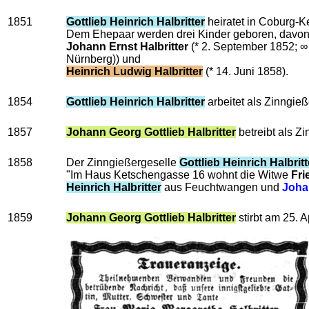
1851
Gottlieb Heinrich Halbritter
heiratet in Coburg-K
Dem Ehepaar werden drei Kinder geboren, davon
Johann Ernst Halbritter
(* 2. September 1852; ∞
Nürnberg)) und
Heinrich Ludwig Halbritter
(* 14. Juni 1858).
1854
Gottlieb Heinrich Halbritter
arbeitet als Zinngie
1857
Johann Georg Gottlieb Halbritter
betreibt als Zi
1858
Der Zinngießergeselle
Gottlieb Heinrich Halbritt
"Im Haus Ketschengasse 16 wohnt die Witwe
Fri
Heinrich Halbritter
aus Feuchtwangen und
Joha
1859
Johann Georg Gottlieb Halbritter
stirbt am 25. 