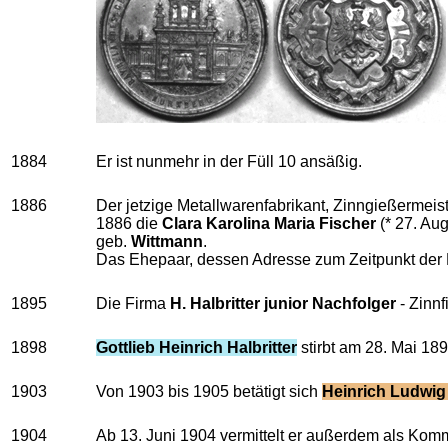
1884
Er ist nunmehr in der Füll 10 ansäßig.
1886
Der jetzige Metallwarenfabrikant, Zinngießermeis
1886 die
Clara Karolina Maria Fischer
(* 27. Au
geb.
Wittmann
.
Das Ehepaar, dessen Adresse zum Zeitpunkt der H
1895
Die Firma
H. Halbritter junior Nachfolger
- Zinnf
1898
Gottlieb Heinrich Halbritter
stirbt am 28. Mai 18
1903
Von 1903 bis 1905 betätigt sich
Heinrich Ludwig 
1904
Ab 13. Juni 1904 vermittelt er außerdem als Ko