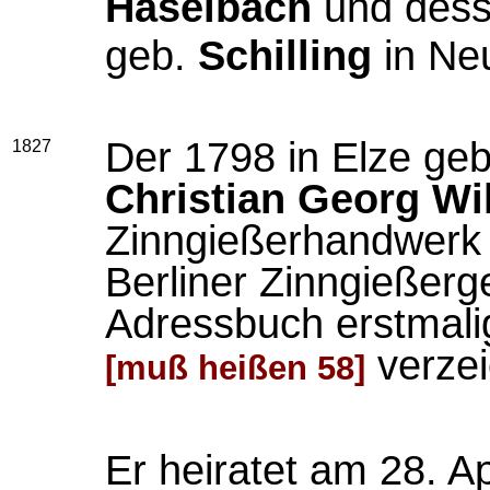
Haselbach
und dess
geb.
Schilling
in Ne
Der 1798 in Elze ge
1827
Christian Georg Wi
Zinngießerhandwerk er
Berliner Zinngießerge
Adressbuch erstmalig
verzei
[muß heißen 58]
Er heiratet am 28. A