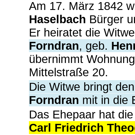
Am 17. März 1842 w
Haselbach
Bürger un
Er heiratet die Witw
Forndran
, geb.
Hen
übernimmt Wohnung 
Mittelstraße 20.
Die Witwe bringt de
Forndran
mit in die 
Das Ehepaar hat die
Carl Friedrich The