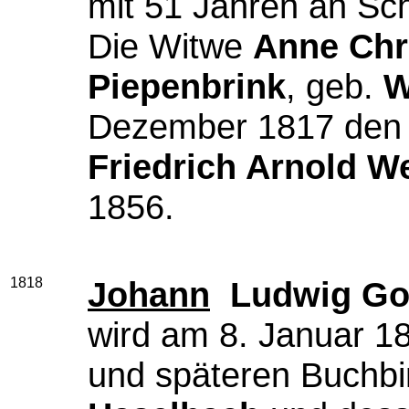
mit 51 Jahren an Sc
Die Witwe
Anne Chr
Piepenbrink
, geb.
W
Dezember 1817 den
Friedrich Arnold W
1856.
1818
Johann
Ludwig Got
wird am 8. Januar 1
und späteren Buchbi