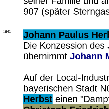
seiner Familie und ar
907 (später Sterngas
1845
Johann Paulus Her
Die Konzession des
übernimmt
Johann M
Auf der Local-Industr
bayerischen Stadt Nü
Herbst
einen "Dampf