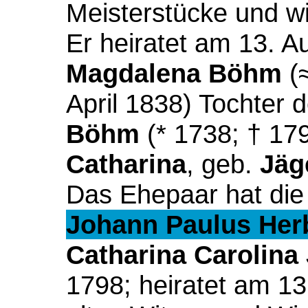
Meisterstücke und wi
Er heiratet am 13. A
Magdalena Böhm
(≈
April 1838)
Tochter d
Böhm
(* 1738; † 17
Catharina
, geb.
Jäg
Das Ehepaar hat die
Johann Paulus Her
Catharina Carolina
1798; heiratet am 1