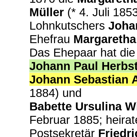
Müller
(* 4. Juli 185
Lohnkutschers
Joha
Ehefrau
Margaretha
Das Ehepaar hat die
Johann Paul Herbs
Johann Sebastian A
1884) und
Babette Ursulina W
Februar 1885; heirat
Postsekretär
Friedr