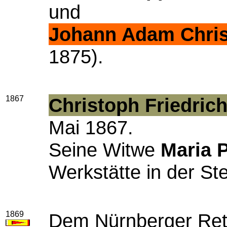
und
Johann Adam
Chri
1875).
1867
Christoph Friedri
Mai 1867.
Seine Witwe
Maria P
Werkstätte in der St
1869
Dem Nürnberger Ret