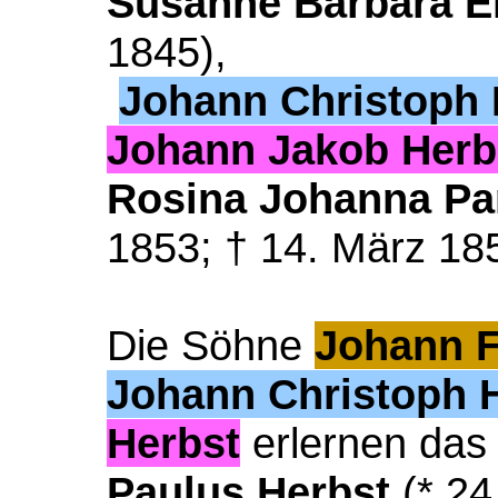
Susanne Barbara E
1845),
Johann Christoph 
Johann Jakob Herb
Rosina Johanna
Pa
1853; † 14. März 18
Die Söhne
Johann F
Johann Christoph
Herbst
erlernen da
Paulus Herbst
(* 24