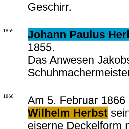
Geschirr.
1855
Johann Paulus Her
1855.
Das Anwesen Jakobss
Schuhmachermeiste
1866
Am 5. Februar 1866 
Wilhelm Herbst
sei
eiserne Deckelform 