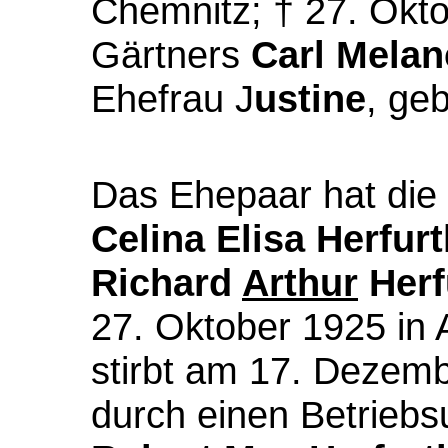
Chemnitz; † 27. Okto
Gärtners
Carl Melan
Ehefrau J
ustine
, ge
Das Ehepaar hat die 
Celina Elisa Herfur
Richard
Arthur
Herf
27. Oktober 1925 in 
stirbt am 17. Dezemb
durch einen Betriebsu