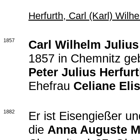
Herfurth, Carl (Karl) Wilh
1857
Carl Wilhelm Julius
1857 in Chemnitz ge
Peter Julius Herfur
Ehefrau
Celiane Eli
1882
Er ist Eisengießer u
die
Anna Auguste M