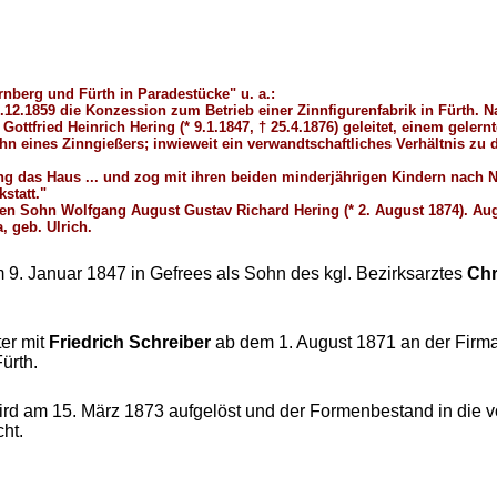
rnberg und Fürth in Paradestücke" u. a.:
7.12.1859 die Konzession zum Betrieb einer Zinnfigurenfabrik in Fürth.
ttfried Heinrich Hering (* 9.1.1847, † 25.4.1876) geleitet, einem gelern
hn eines Zinngießers; inwieweit ein verwandtschaftliches Verhältnis zu
ring das Haus ... und zog mit ihren beiden minderjährigen Kindern nach N
kstatt."
den Sohn Wolfgang August Gustav Richard Hering (* 2. August 1874). Aug
 geb. Ulrich.
 9. Januar 1847 in Gefrees als Sohn des kgl. Bezirksarztes
Chr
ter mit
Friedrich Schreiber
ab dem 1. August 1871 an der Firm
ürth.
rd am 15. März 1873 aufgelöst und der Formenbestand in die 
ht.