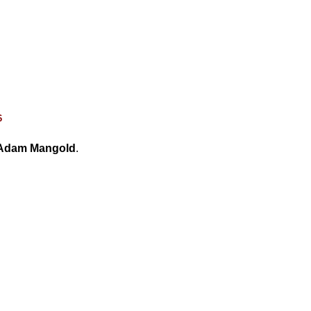
6
Adam Mangold
.