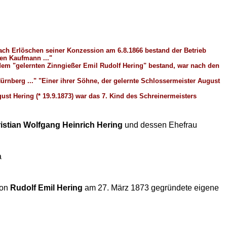
 Nach Erlöschen seiner Konzession am 6.8.1866 bestand der Betrieb
ten Kaufmann ..."
 dem "gelernten Zinngießer Emil Rudolf Hering" bestand, war nach den
ürnberg ..." "Einer ihrer Söhne, der gelernte Schlossermeister August
ust Hering (* 19.9.1873) war das 7. Kind des Schreinermeisters
istian Wolfgang Heinrich Hering
und dessen Ehefrau
a
von
Rudolf Emil Hering
am 27. März 1873 gegründete eigene