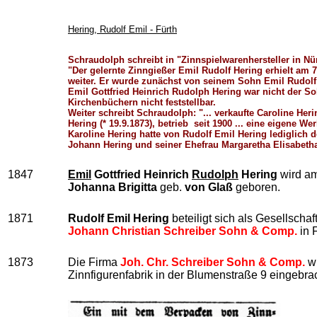
Hering, Rudolf Emil - Fürth
Schraudolph schreibt in "Zinnspielwarenhersteller in Nü
"Der gelernte Zinngießer Emil Rudolf Hering erhielt am 
weiter. Er wurde zunächst von seinem Sohn Emil Rudolf Go
Emil Gottfried Heinrich Rudolph Hering war nicht der So
Kirchenbüchern nicht feststellbar.
Weiter schreibt Schraudolph: "... verkaufte Caroline He
Hering (* 19.9.1873), betrieb seit 1900 ... eine eigene Wer
Karoline Hering hatte von Rudolf Emil Hering lediglich 
Johann Hering und seiner Ehefrau Margaretha Elisabetha,
1847
Emil
Gottfried Heinrich
Rudolph
Hering
wird am
Johanna Brigitta
geb.
von Glaß
geboren.
1871
Rudolf Emil Hering
beteiligt sich als Gesellschaf
Johann Christian Schreiber Sohn & Comp.
in F
1873
Die Firma
Joh. Chr. Schreiber Sohn & Comp.
wi
Zinnfigurenfabrik in der Blumenstraße 9 eingebrac