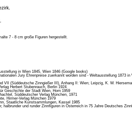
ezirk.
.
alte 7 - 8 cm große Figuren hergestellt.
Ausstellung in Wien 1845, Wien 1846 (Google books)
rnationalen Jury Ehrenpreise zuerkannt worden sind - Weltausstellung 1873 i
d VII (Süddeutsche Zinngießer III), Anhang II: Wien; Leipzig, K. W. Hiersem
erlag Herbert Stubenrauch, Berlin 1924
für Geschichte der Stadt Wien, Horn 1959
schachtel, Süddeutscher Verlag München, 1971
ichte, Hirmer-Verlag München 1979
Zinn, Staatliche Kunstsammlungen, Kassel 1985
r, halbrunder und runder Zinnfiguren in Österreich in 75 Jahre Deutsches Zin