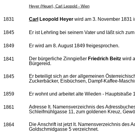
Heyer (Heuer), Carl Leopold - Wien
1831
Carl
Leopold Heyer
wird am 3. November 1831 i
1845
Er ist Lehrling bei seinem Vater und läßt sich zu
1849
Er wird am 8. August 1849 freigesprochen.
Der bürgerliche Zinngießer
Friedrich Beitz
wird a
1841
Bürgereid.
Er beteiligt sich an der allgemeinen Österreich
1845
Zuckerbäcker, Eisbüchsen, Dampf-Kaffee-Maschin
1859
Er wohnt und arbeitet alte Wieden - Hauptstraße 1
Adresse lt. Namensverzeichnis des Adressbuches 
1861
Schleifmühlgasse 11, zum goldenen Kreuz, Gewöl
Die Anschrift ist jetzt lt. Namensverzeichnis des
1864
Goldschmidgasse 5 verzeichnet.