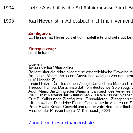
1904
Letzte Anschrift ist die Schönlaterngasse 7 im I. B
1905
Karl Heyer
ist im Adressbuch nicht mehr vermerkt
Zinnfiguren:
Lt. Hampe hat Heyer vortrefflich modellierte und sehr gut bem
Zinnspielzeug:
nicht bekannt
Quellen:
Adressbücher Wien online
Bericht über die dritte allgemeine österreichische Gewerbe-
Amtliches Verzeichniss der Aussteller, welchen von der inte
bsb11155884-2)
Erwin Hintze: Die Deutschen Zinngießer und ihre Marken Ban
Theodor Hampe: Der Zinnsoldat - ein deutsches Spielzeug, V
Adolf Mais: Die Zinngießer Wiens in Jahrbuch des Vereines 
Paul Ernst Rattelmüller: Zinnfiguren - Die Welt in der Span
Curt F. Kollbrunner: Zinnfiguren - Zinnsoldaten - Zinngesch
Ulf Leinweber: Die kleine Figur - Geschichte in Masse und 
Peter Ewald Kovar: Gewerbliche und private Hersteller flache
Freunde der Plassenburg e. V. Kulmbach, 2004
Zurück zur Gesamtnamensliste