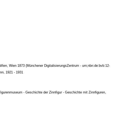
n Wien, Wien 1873 (Münchener DigitalisierungsZentrum - urn;nbn:de:bvb:12-
ann, 1921 - 1931
nfigurenmuseum - Geschichte der Zinnfigur - Geschichte mit Zinnfiguren,