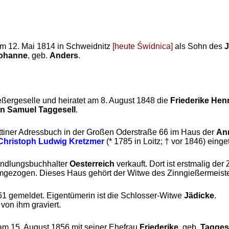
m 12. Mai 1814 in Schweidnitz
[heute Świdnica]
als Sohn des
J
ohanne
, geb.
Anders
.
ießergeselle und heiratet am 8. August 1848 die
Friederike Henr
n Samuel Taggesell
.
ettiner Adressbuch in der Großen Oderstraße 66 im Haus der
Ann
Christoph Ludwig Kretzmer
(* 1785 in Loitz; † vor 1846) einge
andlungsbuchhalter
Oesterreich
verkauft. Dort ist erstmalig de
umgezogen. Dieses Haus gehört der Witwe des Zinngießermeist
61 gemeldet. Eigentümerin ist die Schlosser-Witwe
Jädicke
.
von ihm graviert.
 am 15. August 1856 mit seiner Ehefrau
Friederike
, geb.
Tagges