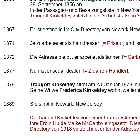
29. September 1856 an.
In der Passagier- und Besatzungsliste in New Yor
Traugott Kinkeldey zuletzt in der Schuhstraße in 
1867
Er ist erstmalig im City Directory von Newark New
1871
Jetzt arbeitet er als hair dresser
[=
Friseur
]
und ist
1872
Die Adresse bleibt , er arbeitet als tanner
[
= Gerb
1877
Nun ist er segar dealer
[
= Zigarren-Händler
]
.
1878
Traugott Kinkeldey
stirbt am 23. Januar 1878 in
Seine Witwe
Frederica Kinkeldey
wohnt weiterhi
1889
Sie stirbt in Newark, New Jersey.
Da Traugott Kinkeldey vor seiner Frau verstorben
ihre Erbin Hulda Malke McCarthy eingesetzt. Dies
Directory von 1918 verzeichnet unter der Adress