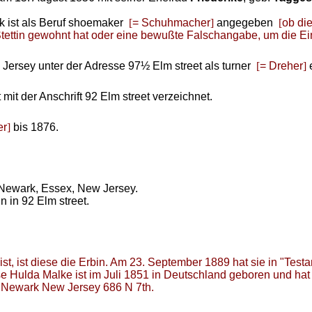
k ist als Beruf shoemaker
[
= Schuhmacher
]
angegeben
[
ob di
Stettin gewohnt hat oder eine bewußte Falschangabe, um die Einb
 Jersey unter der Adresse 97½ Elm street als turner
[
= Dreher
]
e
 mit der Anschrift 92 Elm street verzeichnet.
er
]
bis 1876.
 Newark, Essex, New Jersey.
n in 92 Elm street.
 ist, ist diese die Erbin. Am 23. September 1889 hat sie in "T
e Hulda Malke ist im Juli 1851 in Deutschland geboren und hat 
e Newark New Jersey 686 N 7th.