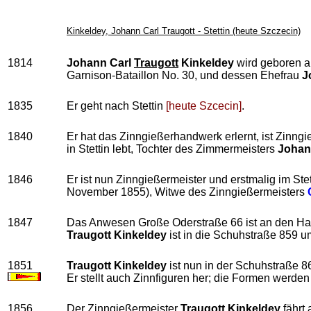
Kinkeldey, Johann Carl Traugott - Stettin (heute Szczecin)
1814
Johann Carl
Traugott
Kinkeldey
wird geboren a
Garnison-Bataillon No. 30, und dessen Ehefrau
J
1835
Er geht nach Stettin
[heute Szcecin]
.
1840
Er hat das Zinngießerhandwerk erlernt, ist Zinng
in Stettin lebt, Tochter des Zimmermeisters
Johan
1846
Er ist nun Zinngießermeister und erstmalig im St
November 1855), Witwe des Zinngießermeisters
1847
Das Anwesen Große Oderstraße 66 ist an den H
Traugott Kinkeldey
ist in die Schuhstraße 859 
1851
Traugott Kinkeldey
ist nun in der Schuhstraße 8
Er stellt auch Zinnfiguren her; die Formen werden 
1856
Der Zinngießermeister
Traugott Kinkeldey
fährt