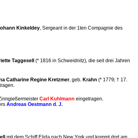
ohann Kinkeldey
, Sergeant in der 1ten Compagnie des
iette Taggesell
(* 1816 in Schweidnitz), die seit drei Jahren
a Catharine Regine Kretzmer
, geb.
Krahn
(* 1779; † 17.
tragen.
r Zinngießermeister
Carl Kuhlmann
eingetragen.
ers
Andreas Oestmann d. J.
ell
mit dem Schiff Elida nach New York und kommt dort am