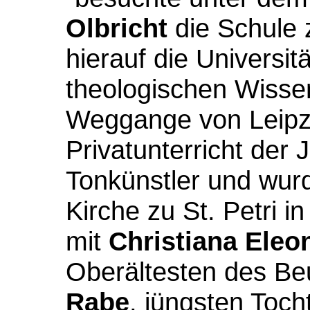
Olbricht
die Schule
hierauf die Universit
theologischen Wisse
Weggange von Leipzi
Privatunterricht der 
Tonkünstler und wur
Kirche zu St. Petri i
mit
Christiana Eleo
Oberältesten des Be
Rabe
, jüngsten Toch