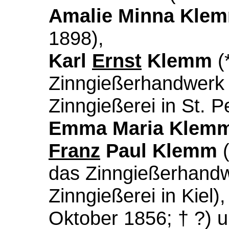
Amalie Minna Kle
1898),
Karl
Ernst
Klemm
(*
Zinngießerhandwerk 
Zinngießerei in St. P
Emma Maria Klem
Franz
Paul Klemm
(
das Zinngießerhandw
Zinngießerei in Kiel)
Oktober 1856; † ?) 