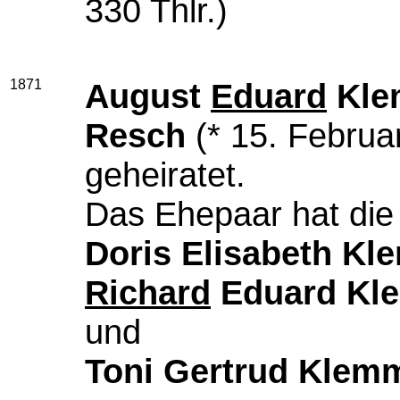
330 Thlr.)
1871
August
Eduard
Kl
Resch
(* 15. Februa
geheiratet.
Das Ehepaar hat die
Doris Elisabeth K
Richard
Eduard Kl
und
Toni Gertrud Klem