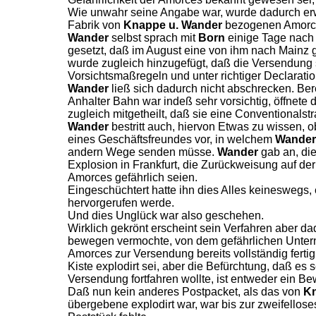
Wie unwahr seine Angabe war, wurde dadurch erwi
Fabrik von
Knappe u. Wander
bezogenen Amorces
Wander
selbst sprach mit
Born
einige Tage nach 
gesetzt, daß im August eine von ihm nach Mainz ge
wurde zugleich hinzugefügt, daß die Versendung
Vorsichtsmaßregeln und unter richtiger Declaration
Wander
ließ sich dadurch nicht abschrecken. Ber
Anhalter Bahn war indeß sehr vorsichtig, öffnet
zugleich mitgetheilt, daß sie eine Conventionalstr
Wander
bestritt auch, hiervon Etwas zu wissen, o
eines Geschäftsfreundes vor, in welchem
Wander
andern Wege senden müsse.
Wander
gab an, di
Explosion in Frankfurt, die Zurückweisung auf der
Amorces gefährlich seien.
Eingeschüchtert hatte ihn dies Alles keineswegs, 
hervorgerufen werde.
Und dies Unglück war also geschehen.
Wirklich gekrönt erscheint sein Verfahren aber d
bewegen vermochte, von dem gefährlichen Untern
Amorces zur Versendung bereits vollständig ferti
Kiste explodirt sei, aber die Befürchtung, daß e
Versendung fortfahren wollte, ist entweder ein Be
Daß nun kein anderes Postpacket, als das von
Kn
übergebene explodirt war, war bis zur zweifellose