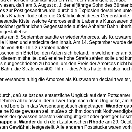
esen, daß am 3. August d. J. der elfjährige Sohn des Bürsten
 zur Post gesandt wurde, durch die Explosion derselben unte
des Knaben Tode über die Gefährlichkeit dieser Gegenstände. 
sandte Kiste, welche Amorces enthielt, aber als Kurzwaaren decl
 solcher gefährlichen Gegenstände auf der Anhalter Bahn über
 gestattet sei.
eits am 5. September sandte er wieder Amorces, als Kurzwaaren 
e die Kisten und entdeckte den Inhalt. Am 14. September wurde
afe von 400 Thlr. zu zahlen hätten.
bschon ein Brief bei den Acten sich befand, in welchem er am 5. 
diesem mittheilte, daß er eine hohe Strafe zahlen solle und kün
es nur geschrieben zu haben, um den Preis der Amorces nicht 
 Bahn, die Strafe von 400 Thlrn. - dies Alles hatte ihm also n
er versandte ruhig die Amorces als Kurzwaaren declarirt weiter
adurch, daß selbst das entsetzliche Unglück auf dem Potsdamer
ehmen abzulassen, denn zwei Tage nach dem Unglücke, am 31. O
g und bereits in das Versendungsbuch eingetragen.
Wander
gab 
s seine Kiste gewesen sei, mußte sich ihm doch mit Nothwendigk
weis der gewissenlosesten Gleichgültigkeit oder geistiger Besch
appe u. Wander
durch den Laufburschen
Rhode
am 29. Octob
sten Gewißheit festgestellt. Alle anderen Poststücke waren vorh