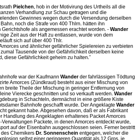
tsrath
Pielchen
, hob in der Motivirung des Urtheils all die
anzen Verhandlung zur Schau getragen und die
des elenden Gewinnes wegen durch die Versendung derselben
Bahn, noch die Strafe von 400 Thlrn. hätten ihn
m Gerichtshofe als angemessen erachtet worden. -
Wander
nige Zeit aus der Haft zu entlassen, wurde von dem
läuft sich auf über 400 Thlr.
 Amorces und ähnlicher gefährlicher Spielereien zu verbieten
n, zumal Tausende von der Gefährlichkeit derselben keine
, diese Gefährlichkeit geheim zu halten."
r Bahnhofe war der Kaufmann
Wander
der fahrlässigen Tödtung
zirte Amorces (Zündkraut) besteht aus einer Mischung von
ien breite Theile der Mischung in geringer Entfernung von
kleine Vierecke geschnitten und so verkauft werden.
Wander
eburg in Schachteln, demnächst in eine größere Kiste
Potsdamer Bahnhofe geschafft wurde. Der Angeklagte
Wander
cht gekannt habe. Abgesehen davon, daß er als Fabrikant
der Handlung des Angeklagten erhaltenes Packet Amorces
ahn-Verwaltungen Packete, in denen Amorces entdeckt wurde,
port auf der Eisenbahn ausgeschlossen seien. Ferner bestritt
en des Chemikers
Dr. Sonnenschein
entgegen, welcher die
losion selbst einer geringeren Quantität als 12 Gros, je