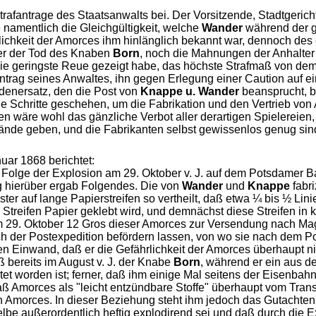
trafantrage des Staatsanwalts bei. Der Vorsitzende, Stadtgerich
 namentlich die Gleichgültigkeit, welche
Wander
während der g
hrlichkeit der Amorces ihm hinlänglich bekannt war, dennoch 
er der Tod des Knaben
Born
, noch die Mahnungen der Anhalter 
t die geringste Reue gezeigt habe, das höchste Strafmaß von de
trag seines Anwaltes, ihn gegen Erlegung einer Caution auf ei
denersatz, den die Post von
Knappe u. Wander
beansprucht, be
de Schritte geschehen, um die Fabrikation und den Vertrieb von
ten wäre wohl das gänzliche Verbot aller derartigen Spielereie
ände geben, und die Fabrikanten selbst gewissenlos genug sind
uar 1868 berichtet:
In Folge der Explosion am 29. Oktober v. J. auf dem Potsdame
g hierüber ergab Folgendes. Die von
Wander
und
Knappe
fabri
ter auf lange Papierstreifen so vertheilt, daß etwa ¼ bis ½ Lin
 Streifen Papier geklebt wird, und demnächst diese Streifen in 
29. Oktober 12 Gros dieser Amorces zur Versendung nach Magd
ch der Postexpedition befördern lassen, von wo sie nach dem 
 Einwand, daß er die Gefährlichkeit der Amorces überhaupt ni
bereits im August v. J. der Knabe
Born
, während er ein aus 
tet worden ist; ferner, daß ihm einige Mal seitens der Eisenb
ß Amorces als "leicht entzündbare Stoffe" überhaupt vom Trans
en Amorces. In dieser Beziehung steht ihm jedoch das Gutacht
e außerordentlich heftig explodirend sei und daß durch die Exp