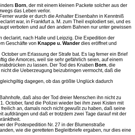
binders
Born
, der mit einem kleinen Packete solcher aus der
rwegs das Leben verlor.
Ferner wurde er durch die Anhalter Eisenbahn in Kenntniß
arirt war, in Frankfurt a. M. zum Theil explodiert sei, und es
haupt verboten und auf den andern Bahnen nur unter gewissen
declarirt, nach Halle und Leipzig. Die Expedition der
 dem Geschäfte von
Knappe u. Wander
dies eröffnet und
October um Erlassung der Strafe bat. Es lag ferner ein Brief
ftig die Amorces, weil sie sehr gefährlich seien, auf einem
herabdrücken zu lassen. Der Tod des Knaben
Born
, die
och nicht die Ueberzeugung beizubringen vermocht, daß die
, gleichgiltig dagegen, ob das größte Unglück dadurch
 Bahnhofe, daß also der Tod dreier Menschen ihn nicht zu
ctober, fand die Polizei wieder bei ihm zwei Kisten mit
freilich an, damals noch nicht gewußt zu haben, daß seine
eit aufdrängen und daß er trotzdem zwei Tage darauf mit der
ränktheit.
er der Postexpedition Nr. 27 in der Blumenstraße
anden, wie die geretteten Begleitbriefe ergaben, nur dies eine