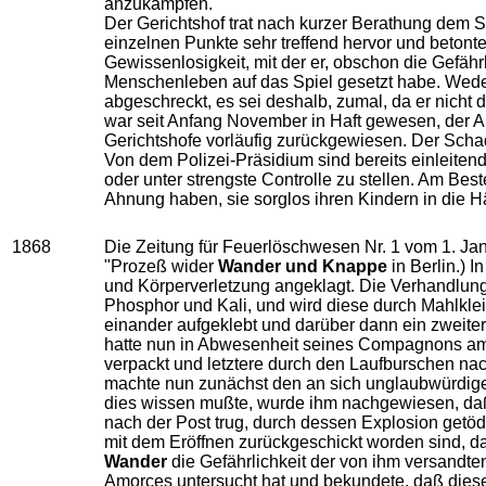
anzukämpfen.
Der Gerichtshof trat nach kurzer Berathung dem S
einzelnen Punkte sehr treffend hervor und betonte
Gewissenlosigkeit, mit der er, obschon die Gefä
Menschenleben auf das Spiel gesetzt habe. Wed
abgeschreckt, es sei deshalb, zumal, da er nich
war seit Anfang November in Haft gewesen, der An
Gerichtshofe vorläufig zurückgewiesen. Der Scha
Von dem Polizei-Präsidium sind bereits einleiten
oder unter strengste Controlle zu stellen. Am Bes
Ahnung haben, sie sorglos ihren Kindern in die H
1868
Die Zeitung für Feuerlöschwesen Nr. 1 vom 1. Jan
"Prozeß wider
Wander und Knappe
in Berlin.) 
und Körperverletzung angeklagt. Die Verhandlun
Phosphor und Kali, und wird diese durch Mahlkleis
einander aufgeklebt und darüber dann ein zweiter
hatte nun in Abwesenheit seines Compagnons am 
verpackt und letztere durch den Laufburschen na
machte nun zunächst den an sich unglaubwürdigen
dies wissen mußte, wurde ihm nachgewiesen, daß 
nach der Post trug, durch dessen Explosion getöd
mit dem Eröffnen zurückgeschickt worden sind, da
Wander
die Gefährlichkeit der von ihm versandt
Amorces untersucht hat und bekundete, daß dieselb