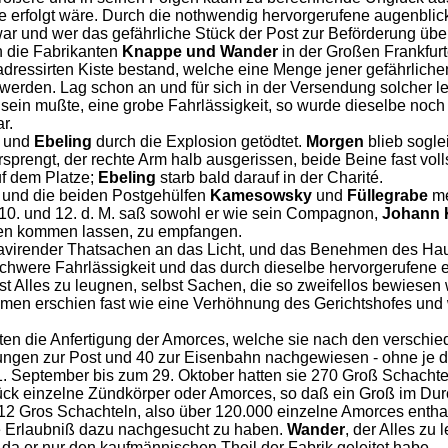
erfolgt wäre. Durch die nothwendig hervorgerufene augenblickl
 war und wer das gefährliche Stück der Post zur Beförderung übe
h die Fabrikanten
Knappe und Wander
in der Großen Frankfurt
dressirten Kiste bestand, welche eine Menge jener gefährlich
t werden. Lag schon an und für sich in der Versendung solcher 
ein mußte, eine grobe Fahrlässigkeit, so wurde dieselbe noch 
r.
und
Ebeling
durch die Explosion getödtet.
Morgen
blieb sogle
rsprengt, der rechte Arm halb ausgerissen, beide Beine fast vol
uf dem Platze;
Ebeling
starb bald darauf in der Charité.
und die beiden Postgehülfen
Kamesowsky
und
Füllegrabe
me
 10. und 12. d. M. saß sowohl er wie sein Compagnon,
Johann 
den kommen lassen, zu empfangen.
virender Thatsachen an das Licht, und das Benehmen des Haupt
schwere Fahrlässigkeit und das durch dieselbe hervorgerufene 
st Alles zu leugnen, selbst Sachen, die so zweifellos bewiesen 
men erschien fast wie eine Verhöhnung des Gerichtshofes und
gten die Anfertigung der Amorces, welche sie nach den verschiede
ngen zur Post und 40 zur Eisenbahn nachgewiesen - ohne je de
. September bis zum 29. Oktober hatten sie 270 Groß Schachte
ück einzelne Zündkörper oder Amorces, so daß ein Groß im Durc
 12 Gros Schachteln, also über 120.000 einzelne Amorces entha
ie Erlaubniß dazu nachgesucht zu haben.
Wander
, der Alles zu
da er nur den kaufmännischen Theil der Fabrik geleitet habe.