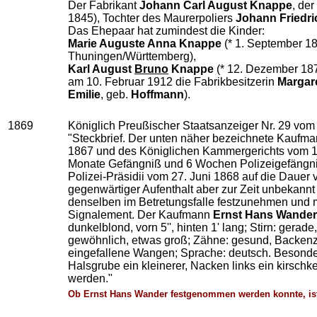
Der Fabrikant
Johann Carl August Knappe
, de
1845), Tochter des Maurerpoliers
Johann Friedri
Das Ehepaar hat zumindest die Kinder:
Marie Auguste Anna Knappe
(* 1. September 18
Thuningen/Württemberg),
Karl August
Bruno
Knappe
(* 12. Dezember 187
am 10. Februar 1912 die Fabrikbesitzerin
Margar
Emilie
, geb.
Hoffmann
).
1869
Königlich Preußischer Staatsanzeiger Nr. 29 vom
"Steckbrief. Der unten näher bezeichnete Kaufm
1867 und des Königlichen Kammergerichts vom 11.
Monate Gefängniß und 6 Wochen Polizeigefängniß v
Polizei-Präsidii vom 27. Juni 1868 auf die Dauer
gegenwärtiger Aufenthalt aber zur Zeit unbekannt 
denselben im Betretungsfalle festzunehmen und mit
Signalement. Der Kaufmann
Ernst Hans Wander
dunkelblond, vorn 5'', hinten 1' lang; Stirn: ger
gewöhnlich, etwas groß; Zähne: gesund, Backenzäh
eingefallene Wangen; Sprache: deutsch. Besonder
Halsgrube ein kleinerer, Nacken links ein kirsch
werden."
Ob Ernst Hans Wander festgenommen werden konnte, ist 