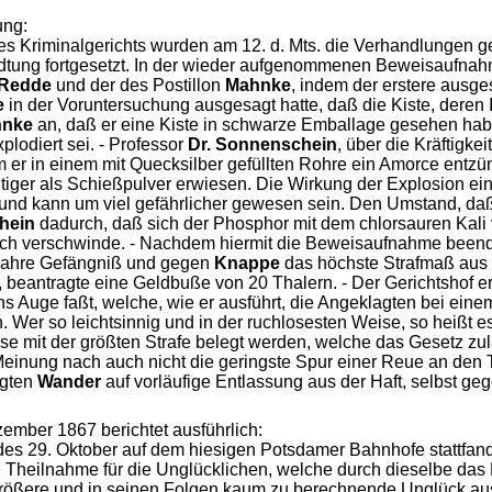
ung:
des Kriminalgerichts wurden am 12. d. Mts. die Verhandlungen 
dtung fortgesetzt. In der wieder aufgenommenen Beweisaufnahm
Redde
und der des Postillon
Mahnke
, indem der erstere ausge
e
in der Voruntersuchung ausgesagt hatte, daß die Kiste, deren 
nke
an, daß er eine Kiste in schwarze Emballage gesehen habe
lodiert sei. - Professor
Dr. Sonnenschein
, über die Kräftigk
m er in einem mit Quecksilber gefüllten Rohre ein Amorce entz
tiger als Schießpulver erwiesen. Die Wirkung der Explosion 
 und kann um viel gefährlicher gewesen sein. Den Umstand, daß
hein
dadurch, daß sich der Phosphor mit dem chlorsauren Kali
uch verschwinde. - Nachdem hiermit die Beweisaufnahme beendi
 Jahre Gefängniß und gegen
Knappe
das höchste Strafmaß aus
, beantragte eine Geldbuße von 20 Thalern. - Der Gerichtshof 
s Auge faßt, welche, wie er ausführt, die Angeklagten bei eine
 Wer so leichtsinnig und in der ruchlosesten Weise, so heißt 
se mit der größten Strafe belegt werden, welche das Gesetz zu
 Meinung nach auch nicht die geringste Spur einer Reue an den
agten
Wander
auf vorläufige Entlassung aus der Haft, selbst geg
zember 1867 berichtet ausführlich:
s 29. Oktober auf dem hiesigen Potsdamer Bahnhofe stattfand u
 Theilnahme für die Unglücklichen, welche durch dieselbe das 
 größere und in seinen Folgen kaum zu berechnende Unglück aus,