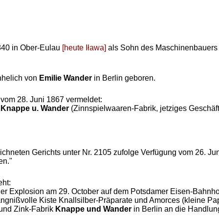
840 in Ober-Eulau
[heute Iława]
als Sohn des Maschinenbauer
nhelich von
Emilie Wander
in Berlin geboren.
 vom 28. Juni 1867 vermeldet:
a
Knappe u. Wander
(Zinnspielwaaren-Fabrik, jetziges Geschäfts
zeichneten Gerichts unter Nr. 2105 zufolge Verfügung vom 26. J
en."
ht:
e der Explosion am 29. October auf dem Potsdamer Eisen-Bahnh
ngnißvolle Kiste Knallsilber-Präparate und Amorces (kleine Papi
 und Zink-Fabrik
Knappe und Wander
in Berlin an die Handlu