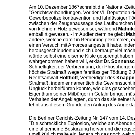
Am 10. Dezember 1867schreibt die National-Zeit
"Gerichtsverhandlungen. Vor der VI. Deputation 
Gewerbepolizeikontravention und fahrlässiger Tö
zwischen der Zeugenaussage des Laufburschen
von kiehnem Holz gewesen sei, während
Mahnk
emballirt gewesen. - Im Audienztermine giebt
Mah
andere, welche damit in Berührung gekommen, exp
einen Versuch mit Amorces angestellt habe, inde
herausgeschleudert und sich überhaupt viel mäch
würde selbst eine eiserne Kiste gesprengt haben
wahrgenommen haben will, erklärt
Dr. Sonnensc
Schnelligkeit der Verbrennung, der Phosphorger
höchste Strafmaß wegen fahrlässiger Tödtung 2
Rechtsanwalt
Holthoff
, Vertheidiger des
Knappe
Strafmaß, indem er namentlich die Gewinnsucht in
Unglück herbeiführen konnte, wie dies geschehen.
Eigenthum seiner Mitbürger in Gefahr bringe, müs
Verhalten der Angeklagten, durch das sie seiner
lehnt aus diesem Grunde den Antrag des Angekl
Die Berliner Gerichts-Zeitung Nr. 147 vom 14. De
"Die schreckliche Explosion, welche am Abende de
eine allgemeine Bestürzung hervor und die regste
unwillkürlich malte ein Jeder sich das noch weit