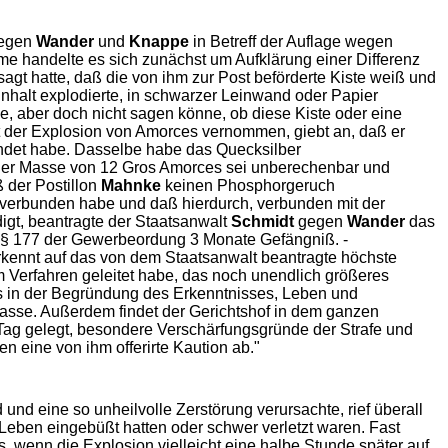
gegen
Wander
und
Knappe
in Betreff der Auflage wegen
e handelte es sich zunächst um Aufklärung einer Differenz
sagt hatte, daß die von ihm zur Post beförderte Kiste weiß und
Inhalt explodierte, in schwarzer Leinwand oder Papier
, aber doch nicht sagen könne, ob diese Kiste oder eine
eit der Explosion von Amorces vernommen, giebt an, daß er
ündet habe. Dasselbe habe das Quecksilber
einer Masse von 12 Gros Amorces sei unberechenbar und
 der Postillon
Mahnke
keinen Phosphorgeruch
 verbunden habe und daß hierdurch, verbunden mit der
gt, beantragte der Staatsanwalt
Schmidt
gegen
Wander
das
 § 177 der Gewerbeordung 3 Monate Gefängniß. -
erkennt auf das von dem Staatsanwalt beantragte höchste
m Verfahren geleitet habe, das noch unendlich größeres
es in der Begründung des Erkenntnisses, Leben und
lasse. Außerdem findet der Gerichtshof in dem ganzen
 Tag gelegt, besondere Verschärfungsgründe der Strafe und
en eine von ihm offerirte Kaution ab."
nd eine so unheilvolle Zerstörung verursachte, rief überall
Leben eingebüßt hatten oder schwer verletzt waren. Fast
 wenn die Explosion vielleicht eine halbe Stunde später auf