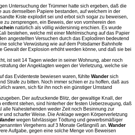
tigen Untersuchung der Trümmer hatte sich ergeben, daß die
te aus demselben Papiere bestanden, auf welchem in der
sandte Kiste explodirt sei und erbot sich sogar zu beweisen,
te zu zersprengen, ein Beweis, der von vornherein den
chein
natürlich als völlig widersinnig erschien. Es wurde
ali bestehen, welche mit einer Mehlmischung auf das Papier
 den angestellten Versuchen durch das Explodiren bedeutend
, eine solche Verwüstung wie auf dem Potsdamer Bahnhofe
 die Gewalt der Explosion erhöht werden könne, und daß sie bei
ht, ist seit 14 Tagen wieder in seiner Wohnung, aber noch
Bestrafung der Angeklagten wegen der Verletzung, welche sie
uf das Evidenteste bewiesen waren, fühlte
Wander
sich
d Strafe zu bitten. Noch immer schien er zu hoffen, daß aus
lich waren, sich für ihn noch ein günstiger Umstand
zugeben. Der aufzuckende Blitz, der gewaltige Knall, der
 entfernt stehen, sind hinterher der festen Ueberzeugung, daß
al alle Nahestehenden weder Zeit noch Besinnung zur
er und scharfer Weise. Die Anklage wegen Körperverletzung
Wander
wegen fahrlässiger Tödtung und gewerbsmäßiger
genannten Vergehens auf 3 Monate Gefängniß an.
Wander
chwere Aufgabe, gegen eine solche Menge von Beweisen