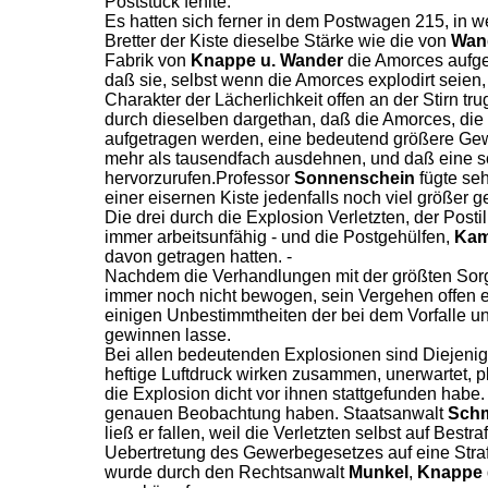
Poststück fehlte.
Es hatten sich ferner in dem Postwagen 215, in w
Bretter der Kiste dieselbe Stärke wie die von
Wan
Fabrik von
Knappe u. Wander
die Amorces aufge
daß sie, selbst wenn die Amorces explodirt seien
Charakter der Lächerlichkeit offen an der Stirn 
durch dieselben dargethan, daß die Amorces, di
aufgetragen werden, eine bedeutend größere Gewa
mehr als tausendfach ausdehnen, und daß eine s
hervorzurufen.Professor
Sonnenschein
fügte seh
einer eisernen Kiste jedenfalls noch viel größer
Die drei durch die Explosion Verletzten, der Posti
immer arbeitsunfähig - und die Postgehülfen,
Kam
davon getragen hatten. -
Nachdem die Verhandlungen mit der größten Sorgf
immer noch nicht bewogen, sein Vergehen offen e
einigen Unbestimmtheiten der bei dem Vorfalle un
gewinnen lasse.
Bei allen bedeutenden Explosionen sind Diejenige
heftige Luftdruck wirken zusammen, unerwartet, p
die Explosion dicht vor ihnen stattgefunden hab
genauen Beobachtung haben. Staatsanwalt
Schm
ließ er fallen, weil die Verletzten selbst auf Bes
Uebertretung des Gewerbegesetzes auf eine Str
wurde durch den Rechtsanwalt
Munkel
,
Knappe