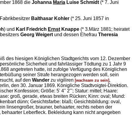
vember 1868 die
Johanna
Maria
Luise Schmidt
(* 7. Juni
-Fabrikbesitzer
Balthasar Kohler
(* 25. Juni 1857 in
eh
) und
Karl Friedrich
Ernst
Knappe
(* 3.März 1881; heiratet
kbesitzers
Georg Weigert
und dessen Ehefrau
Theresia
tniß des hiesigen Königlichen Stadtgerichts vom 12. Dezember
rsönliche Sicherheit und fahrlässiger Tödtung zu 1 Jahr 9
868 angetreten hatte, ist zufolge Verfügung des Königlichen
terbüßung seiner Strafe herangezogen werden soll, sein
ersucht, auf den
Wander
zu vigiliren
,
[wachsam zu sein]
rlin, den 30. Januar 1869. Königliche Stadtvoigtei-Direktion.
cher Konfession; Größe: 5' 4'' 2'''; Statur: mittel; Haare:
 Nase: groß, gerade, etwas breiten Rücken; Kinn: oval; Mund:
kenbart dünn; Gesichtsfarbe: blaß; Gesichtsbildung: oval,
 linsengroßer, brauner, behaarter, rechts neben der
r, behaarter Leberfleck. Bekleidung kann nicht angegeben