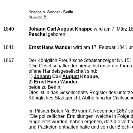
Knappe & Wander - Berlin
Knappe, A.
1840
Johann Carl August Knappe
wird am 7. März 1
Peschel
geboren.
1841
Ernst Hans Wander
wird am 17. Februar 1841 u
1867
Der Königlich Preußische Staatsanzeiger Nr. 151
"Die Gesellschafter der hierselbst unter der Firm
offene Handelsgesellschaft sind:
1)
Johann
Carl
August
Knappe
,
2)
Ernst Hans Wander
,
beide zu Berlin.
Dies ist in das Gesellschafts-Register des unter
Königliches Stadtgericht. Abtheilung für Civilsach
Im Pilsner Boten Nr. 89 vom 7. November 1867 ste
"Die polizeilichen Ermittlungen, welche in Folg
eingeleitet wurden, haben ergeben, daß die verhä
und Packeten enthalten hatte und von der Blech-