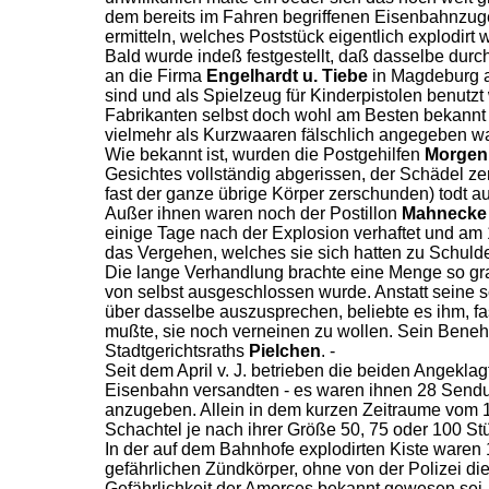
dem bereits im Fahren begriffenen Eisenbahnzuge 
ermitteln, welches Poststück eigentlich explodirt
Bald wurde indeß festgestellt, daß dasselbe durc
an die Firma
Engelhardt u. Tiebe
in Magdeburg a
sind und als Spielzeug für Kinderpistolen benutz
Fabrikanten selbst doch wohl am Besten bekannt s
vielmehr als Kurzwaaren fälschlich angegeben wa
Wie bekannt ist, wurden die Postgehilfen
Morgen
Gesichtes vollständig abgerissen, der Schädel ze
fast der ganze übrige Körper zerschunden) todt a
Außer ihnen waren noch der Postillon
Mahnecke
einige Tage nach der Explosion verhaftet und am
das Vergehen, welches sie sich hatten zu Schul
Die lange Verhandlung brachte eine Menge so gra
von selbst ausgeschlossen wurde. Anstatt seine 
über dasselbe auszusprechen, beliebte es ihm, fa
mußte, sie noch verneinen zu wollen. Sein Beneh
Stadtgerichtsraths
Pielchen
. -
Seit dem April v. J. betrieben die beiden Angekla
Eisenbahn versandten - es waren ihnen 28 Sendu
anzugeben. Allein in dem kurzen Zeitraume vom 1
Schachtel je nach ihrer Größe 50, 75 oder 100 St
In der auf dem Bahnhofe explodirten Kiste waren
gefährlichen Zündkörper, ohne von der Polizei d
Gefährlichkeit der Amorces bekannt gewesen sei, 