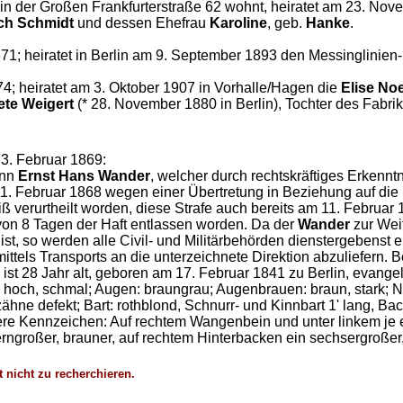
r in der Großen Frankfurterstraße 62 wohnt, heiratet am 23. No
ch Schmidt
und dessen Ehefrau
Karoline
, geb.
Hanke
.
71; heiratet in Berlin am 9. September 1893 den Messinglinien
4; heiratet am 3. Oktober 1907 in Vorhalle/Hagen die
Elise No
ete Weigert
(* 28. November 1880 in Berlin), Tochter des Fabri
 3. Februar 1869:
ann
Ernst Hans Wander
, welcher durch rechtskräftiges Erkenn
 Februar 1868 wegen einer Übertretung in Beziehung auf die pe
erurtheilt worden, diese Strafe auch bereits am 11. Februar 1
 von 8 Tagen der Haft entlassen worden. Da der
Wander
zur Wei
ist, so werden alle Civil- und Militärbehörden dienstergebenst 
tels Transports an die unterzeichnete Direktion abzuliefern. Be
ist 28 Jahr alt, geboren am 17. Februar 1841 zu Berlin, evangelis
ade, hoch, schmal; Augen: braungrau; Augenbrauen: braun, stark;
ne defekt; Bart: rothblond, Schnurr- und Kinnbart 1' lang, Bac
e Kennzeichen: Auf rechtem Wangenbein und unter linkem je ein
kerngroßer, brauner, auf rechtem Hinterbacken ein sechsergroße
nicht zu recherchieren.