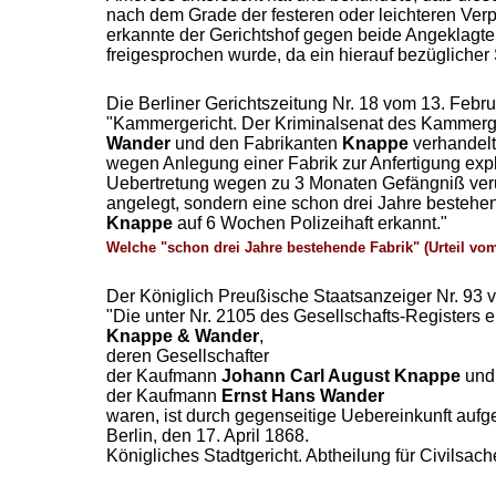
nach dem Grade der festeren oder leichteren Ve
erkannte der Gerichtshof gegen beide Angeklagte a
freigesprochen wurde, da ein hierauf bezüglicher 
Die Berliner Gerichtszeitung Nr. 18 vom 13. Febru
"Kammergericht. Der Kriminalsenat des Kammerger
Wander
und den Fabrikanten
Knappe
verhandelt
wegen Anlegung einer Fabrik zur Anfertigung exp
Uebertretung wegen zu 3 Monaten Gefängniß verurt
angelegt, sondern eine schon drei Jahre beste
Knappe
auf 6 Wochen Polizeihaft erkannt."
Welche "schon drei Jahre bestehende Fabrik" (Urteil vo
Der Königlich Preußische Staatsanzeiger Nr. 93 v
"Die unter Nr. 2105 des Gesellschafts-Registers 
Knappe & Wander
,
deren Gesellschafter
der Kaufmann
Johann Carl August Knappe
und
der Kaufmann
Ernst Hans Wander
waren, ist durch gegenseitige Uebereinkunft aufge
Berlin, den 17. April 1868.
Königliches Stadtgericht. Abtheilung für Civilsach