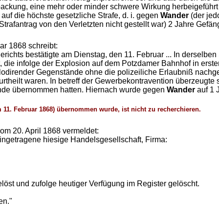
rpackung, eine mehr oder minder schwere Wirkung herbeigefüh
uf die höchste gesetzliche Strafe, d. i. gegen
Wander
(der jed
Strafantrag von den Verletzten nicht gestellt war) 2 Jahre Gef
ar 1868 schreibt:
ichts bestätigte am Dienstag, den 11. Februar ... In derselb
, die infolge der Explosion auf dem Potzdamer Bahnhof in erste
lodirender Gegenstände ohne die polizeiliche Erlaubniß nachge
heilt waren. In betreff der Gewerbekontravention überzeugte s
hende übernommen hatten. Hiernach wurde gegen
Wander
auf 1 
m 11. Februar 1868) übernommen wurde, ist nicht zu recherchieren.
om 20. April 1868 vermeldet:
eingetragene hiesige Handelsgesellschaft, Firma:
löst und zufolge heutiger Verfügung im Register gelöscht.
en."