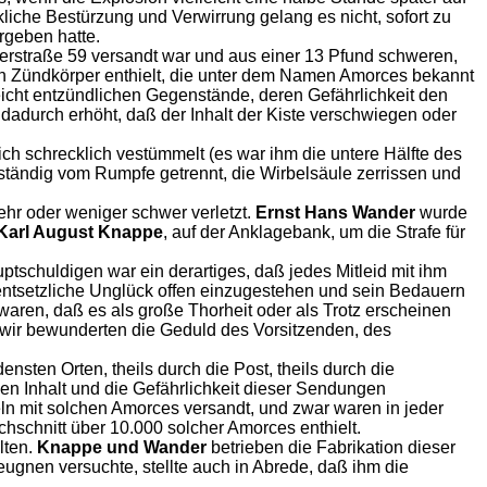
iche Bestürzung und Verwirrung gelang es nicht, sofort zu
rgeben hatte.
erstraße 59 versandt war und aus einer 13 Pfund schweren,
en Zündkörper enthielt, die unter dem Namen Amorces bekannt
leicht entzündlichen Gegenstände, deren Gefährlichkeit den
dadurch erhöht, daß der Inhalt der Kiste verschwiegen oder
ich schrecklich vestümmelt (es war ihm die untere Hälfte des
lständig vom Rumpfe getrennt, die Wirbelsäule zerrissen und
hr oder weniger schwer verletzt.
Ernst Hans Wander
wurde
Karl August Knappe
, auf der Anklagebank, um die Strafe für
schuldigen war ein derartiges, daß jedes Mitleid mit ihm
entsetzliche Unglück offen einzugestehen und sein Bedauern
waren, daß es als große Thorheit oder als Trotz erscheinen
 wir bewunderten die Geduld des Vorsitzenden, des
nsten Orten, theils durch die Post, theils durch die
n Inhalt und die Gefährlichkeit dieser Sendungen
ln mit solchen Amorces versandt, und zwar waren in jeder
hschnitt über 10.000 solcher Amorces enthielt.
lten.
Knappe und Wander
betrieben die Fabrikation dieser
 leugnen versuchte, stellte auch in Abrede, daß ihm die