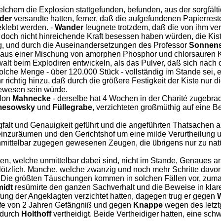
elchem die Explosion stattgefunden, befunden, aus der sorgfäl
der
versandte hatten, ferner, daß die aufgefundenen Papierres
klebt werden. -
Wander
leugnete trotzdem, daß die von ihm ver
, doch nicht hinreichende Kraft besessen haben würden, die Kis
trug, und durch die Auseinandersetzungen des Professor
Sonnens
e aus einer Mischung von amorphen Phosphor und chlorsauren K
lt beim Explodiren entwickeln, als das Pulver, daß sich nach
olche Menge - über 120.000 Stück - vollständig im Stande sei
r richtig hinzu, daß durch die größere Festigkeit der Kiste nur
 gewesen sein würde.
llon
Mahnecke
- derselbe hat 4 Wochen in der Charité zugebrac
esowsky
und
Füllegrabe
, verzichteten großmüthig auf eine 
alt und Genauigkeit geführt und die angeführten Thatsachen a
inzuräumen und den Gerichtshof um eine milde Verurtheilung un
mittelbar zugegen gewesenen Zeugen, die übrigens nur zu natür
n, welche unmittelbar dabei sind, nicht im Stande, Genaues an
lötzlich. Manche, welche zwanzig und noch mehr Schritte davon
e. Die größten Täuschungen kommen in solchen Fällen vor, zum
idt
resümirte den ganzen Sachverhalt und die Beweise in klar
trafung der Angeklagten verzichtet hatten, dagegen trug er gegen
afe von 2 Jahren Gefängniß und gegen
Knappe
wegen des letzt
durch
Holthoff
vertheidigt. Beide Vertheidiger hatten, eine s