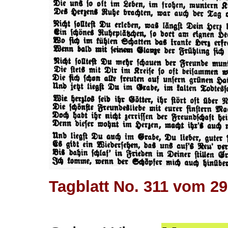
Tagblatt No. 311 vom 2