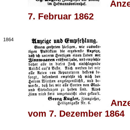
Anze
7. Februar 1862
1864
Anze
vom 7. Dezember 1864