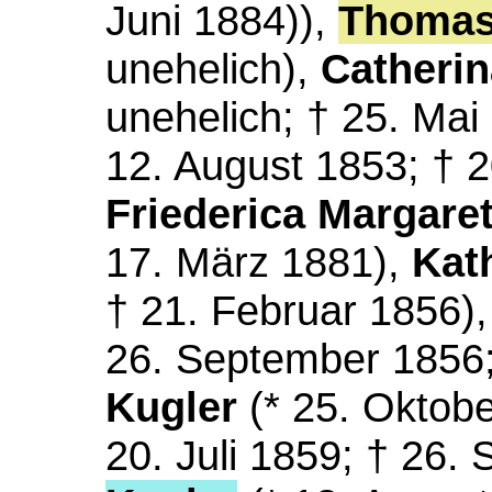
Juni 1884)),
Thomas
unehelich),
Catherin
unehelich; † 25. Mai
12. August 1853; † 2
Friederica Margare
17. März 1881),
Kat
† 21. Februar 1856)
26. September 1856;
Kugler
(* 25. Oktobe
20. Juli 1859; † 26.