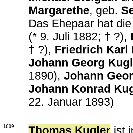
Margarethe
, geb.
Se
Das Ehepaar hat die
(* 9. Juli 1882; † ?),
† ?),
Friedrich Karl
Johann Georg Kugl
1890),
Johann Geor
Johann Konrad Kug
22. Januar 1893)
1889
Thomas Kugler
ist 