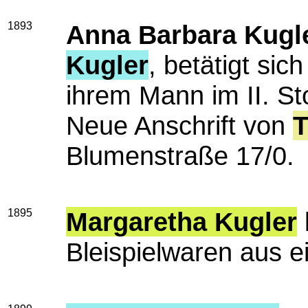
1893
Anna Barbara Kugl
Kugler
, betätigt si
ihrem Mann im II. St
Neue Anschrift von
T
Blumenstraße 17/0.
1895
Margaretha Kugler
Bleispielwaren aus e