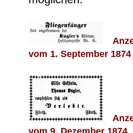
Anze
vom 1. September 1874
Anze
vom 9. Dezember 1874