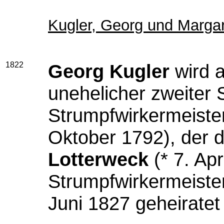
Kugler, Georg und Margar
1822
Georg Kugler
wird a
unehelicher zweiter
Strumpfwirkermeist
Oktober 1792), der 
Lotterweck
(* 7. Apr
Strumpfwirkermeist
Juni 1827 geheiratet