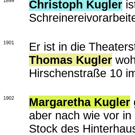
1899
Christoph Kugler
is
Schreinereivorarbeite
1901
Er ist in die Theate
Thomas Kugler
wohn
Hirschenstraße 10 im
1902
Margaretha Kugler
aber nach wie vor in 
Stock des Hinterhau