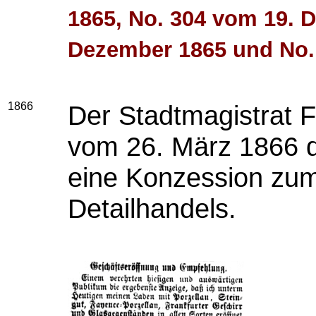
1865, No. 304 vom 19. 
Dezember 1865 und No.
1866
Der Stadtmagistrat Fü
vom 26. März 1866 
eine Konzession zum
Detailhandels.