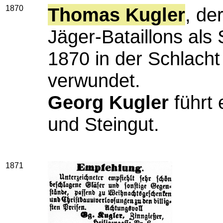
1870
Thomas Kugler
, de
Jäger-Bataillons als 
1870 in der Schlacht
verwundet.
Georg Kugler
führt 
und Steingut.
1871