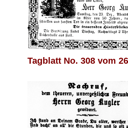
Tagblatt No. 308 vom 2