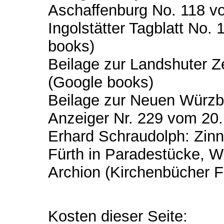
Aschaffenburg No. 118 v
Ingolstätter Tagblatt No
books)
Beilage zur Landshuter Z
(Google books)
Beilage zur Neuen Würzb
Anzeiger Nr. 229 vom 20
Erhard Schraudolph: Zinn
Fürth in Paradestücke, 
Archion (Kirchenbücher F
Kosten dieser Seite: