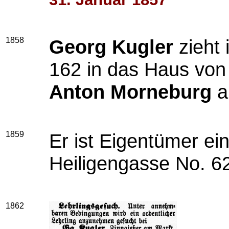
1858
Georg Kugler
zieht
162 in das Haus von
Anton Morneburg
a
1859
Er ist Eigentümer ei
Heiligengasse No. 6
1862