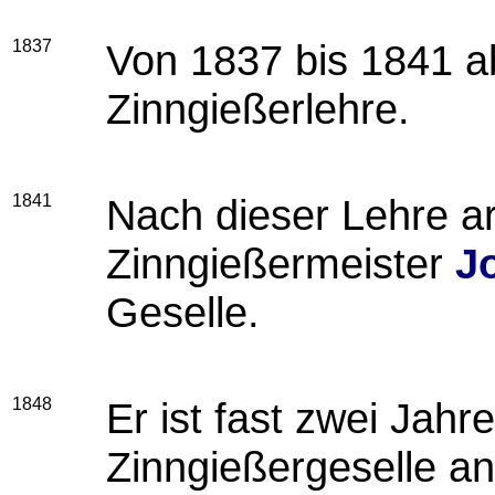
1837
Von 1837 bis 1841 ab
Zinngießerlehre.
1841
Nach dieser Lehre ar
Zinngießermeister
J
Geselle.
1848
Er ist fast zwei Jahr
Zinngießergeselle ang