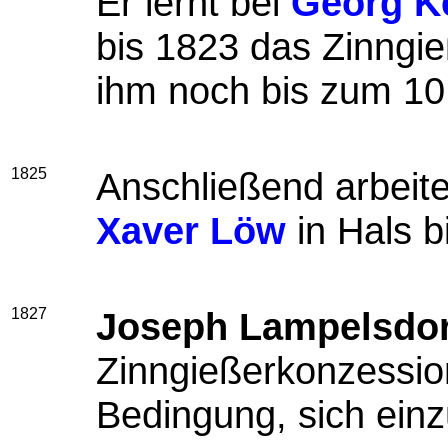
Er lernt bei
Georg K
bis 1823 das Zinngie
ihm noch bis zum 10.
1825
Anschließend arbeite
Xaver Löw
in Hals b
1827
Joseph Lampelsdor
Zinngießerkonzession
Bedingung, sich einz