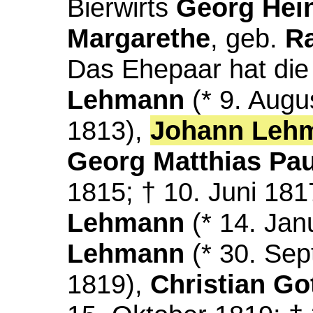
Bierwirts
Georg Hein
Margarethe
, geb.
R
Das Ehepaar hat die
Lehmann
(* 9. Augu
1813),
Johann Leh
Georg Matthias Pa
1815; † 10. Juni 181
Lehmann
(* 14. Jan
Lehmann
(* 30. Sep
1819),
Christian Go