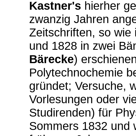
Kastner's
hierher ge
zwanzig Jahren anges
Zeitschriften, so wie
und 1828 in zwei Bä
Bärecke
) erschiene
Polytechnochemie b
gründet; Versuche, w
Vorlesungen oder vie
Studirenden) für Ph
Sommers 1832 und w