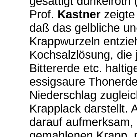
gesättigt dunkelroth 
Prof.
Kastner
zeigte
daß das gelbliche un
Krappwurzeln entziehe
Kochsalzlösung, die 
Bittererde etc. halt
essigsaure Thonerde 
Niederschlag zugleic
Krapplack darstellt.
darauf aufmerksam,
gemahlenen Krapp, 