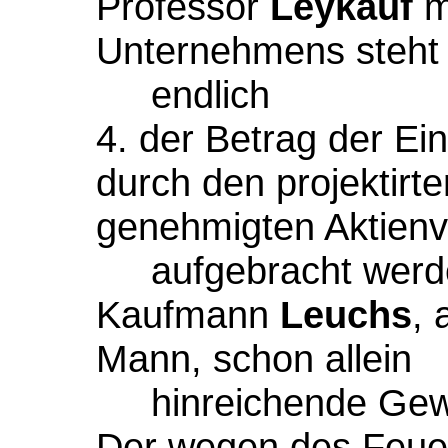
Professor
Leykauf
m
Unternehmens steht
endlich
4. der Betrag der Ei
durch den projektirt
genehmigten Aktienv
aufgebracht werd
Kaufmann
Leuchs
, 
Mann, schon allein
hinreichende Gew
Der wegen des Feue