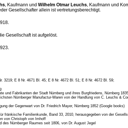
hs
, Kaufmann und
Wilhelm Otmar Leuchs
, Kaufmann und Kom
er Gesellschafter allein ist vertretungsberechtigt.
1918.
e Gesellschaft ist aufgelöst.
1923.
r. 3219; E 8 Nr. 4671 Bl. 45; E 8 Nr. 4672 Bl. 51; E 8 Nr. 4672 Bl. 59;
rg
te und Fabrikanten der Stadt Nürnberg und ihres Burgfriedens, Nürnberg 183
glichsten Nürnberger Manufactur-Waren von der Handlung von C. Leuchs & Co
igung der Gegenwart von Dr. Friedrich Mayer, Nürnberg 1852 (Google books)
 für fränkische Familienkunde, Band 33, 2010, herausgegeben von der Gesells
n von Christoph von Imhoff
und des Nürnberger Raumes seit 1806, von Dr. August Jegel