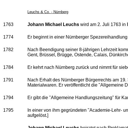
Leuchs & Co. - Nürnberg
1763
Johann Michael Leuchs
wird am 2. Juli 1763 in
1774
Er beginnt in einer Nürnberger Spezereihandlung
1782
Nach Beendigung seiner 8-jährigen Lehrzeit komm
Gent, Brüssel, Brügge, Ostende, Calais, Dünkirche
1784
Er kehrt nach Nürnberg zurück und nimmt für sieb
1791
Nach Erhalt des Nürnberger Bürgerrechts am 19.
Materialwaren. Er veröffentlicht die "Allgemein
1794
Er gibt die "Allgemeine Handlungszeitung" für Ka
1795
In einer von ihm gegründeten "Academie-Lehr- un
aufgelöst.]
Johann Michael Leuchs
heiratet nach Proklamat