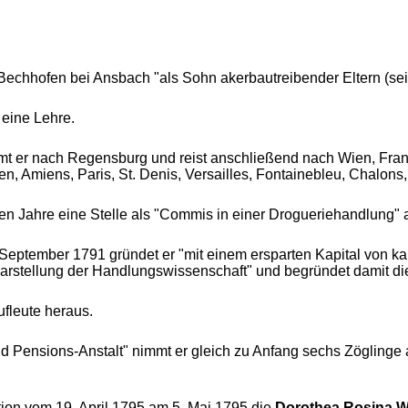
 Bechhofen bei Ansbach "als Sohn akerbautreibender Eltern (sein
 eine Lehre.
t er nach Regensburg und reist anschließend nach Wien, Frank
n, Amiens, Paris, St. Denis, Versailles, Fontainebleu, Chalons
en Jahre eine Stelle als "Commis in einer Drogueriehandlung" 
 September 1791 gründet er "mit einem ersparten Kapital von 
e Darstellung der Handlungswissenschaft" und begründet damit 
ufleute heraus.
d Pensions-Anstalt" nimmt er gleich zu Anfang sechs Zöglinge 
ion vom 19. April 1795 am 5. Mai 1795 die
Dorothea Rosina W