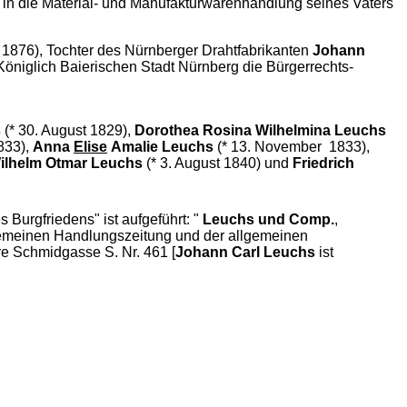
26 in die Material- und Manufakturwarenhandlung seines Vaters
i 1876), Tochter des Nürnberger Drahtfabrikanten
Johann
Königlich Baierischen Stadt Nürnberg die Bürgerrechts-
s
(* 30. August 1829),
Dorothea Rosina Wilhelmina Leuchs
833),
Anna
Elise
Amalie Leuchs
(* 13. November 1833),
ilhelm Otmar Leuchs
(* 3. August 1840) und
Friedrich
Burgfriedens" ist aufgeführt: "
Leuchs und Comp.
,
emeinen Handlungszeitung und der allgemeinen
re Schmidgasse S. Nr. 461 [
Johann Carl Leuchs
ist