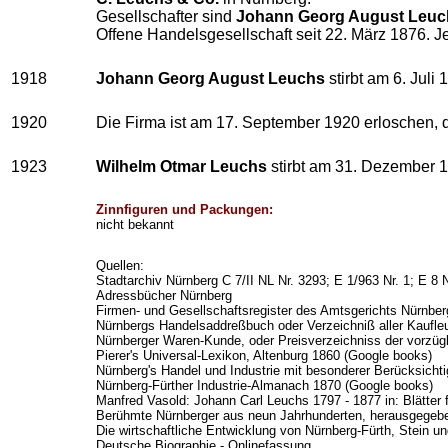
Gesellschafter sind
Johann Georg August Leuc
Offene Handelsgesellschaft seit 22. März 1876. Jed
1918
Johann Georg August Leuchs
stirbt am 6. Juli 
1920
Die Firma ist am 17. September 1920 erloschen, di
1923
Wilhelm Otmar Leuchs
stirbt am 31. Dezember 
Zinnfiguren und Packungen:
nicht bekannt
Quellen:
Stadtarchiv Nürnberg C 7/II NL Nr. 3293; E 1/963 Nr. 1; E 8 N
Adressbücher Nürnberg
Firmen- und Gesellschaftsregister des Amtsgerichts Nürnbe
Nürnbergs Handelsaddreßbuch oder Verzeichniß aller Kaufleu
Nürnberger Waren-Kunde, oder Preisverzeichniss der vorzü
Pierer's Universal-Lexikon, Altenburg 1860 (Google books)
Nürnberg
's Handel und Industrie mit besonderer Berücksicht
Nürnberg-Fürther Industrie-Almanach 1870 (Google books)
Manfred Vasold: Johann Carl Leuchs 1797 - 1877 in: Blätter
Berühmte Nürnberger aus neun Jahrhunderten, herausgegebe
Die wirtschaftliche Entwicklung von Nürnberg-Fürth, Stein 
Deutsche Biographie - Onlinefassung