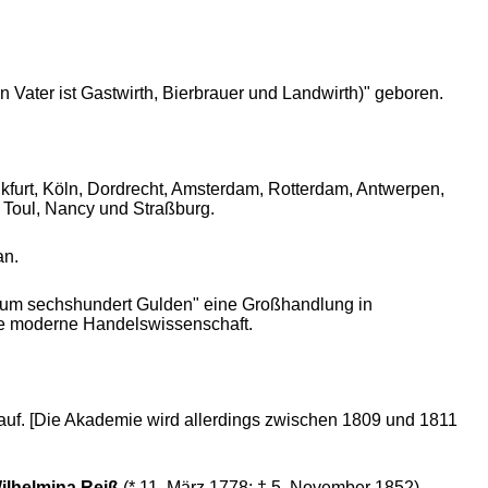
 Vater ist Gastwirth, Bierbrauer und Landwirth)" geboren.
furt, Köln, Dordrecht, Amsterdam, Rotterdam, Antwerpen,
, Toul, Nancy und Straßburg.
an.
kaum sechshundert Gulden" eine Großhandlung in
die moderne Handelswissenschaft.
auf. [Die Akademie wird allerdings zwischen 1809 und 1811
ilhelmina Reiß
(* 11. März 1778; † 5. November 1852),