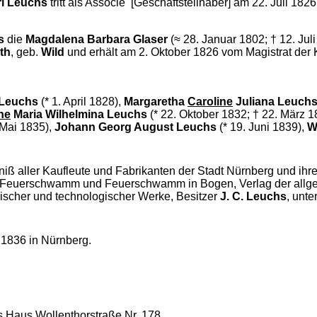
l Leuchs
tritt als Associé [Geschäftsteilhaber] am 22. Juli 18
s
die
Magdalena Barbara Glaser
(≈ 28. Januar 1802; † 12. Jul
th
, geb.
Wild
und erhält am 2. Oktober 1826 vom Magistrat der 
 Leuchs
(* 1. April 1828),
Margaretha
Caroline
Juliana Leuch
he
Maria Wilhelmina Leuchs
(* 22. Oktober 1832; † 22. März 1
 Mai 1835),
Johann
Georg August Leuchs
(* 19. Juni 1839),
W
 aller Kaufleute und Fabrikanten der Stadt Nürnberg und ihres 
r Feuerschwamm und Feuerschwamm in Bogen, Verlag der allg
lischer und technologischer Werke, Besitzer
J. C. Leuchs
, unte
 1836 in Nürnberg.
s Haus Wollenthorstraße Nr. 178.