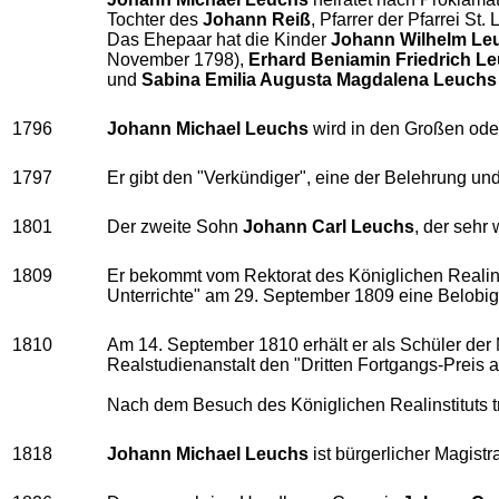
Tochter des
Johann Reiß
, Pfarrer der Pfarrei S
Das Ehepaar hat die Kinder
Johann Wilhelm Le
November 1798),
Erhard Beniamin Friedrich L
und
Sabina Emilia Augusta Magdalena
Leuchs
1796
Johann Michael Leuchs
wird in den Großen ode
1797
Er gibt den "Verkündiger", eine der Belehrung und
1801
Der zweite Sohn
Johann Carl Leuchs
, der sehr
1809
Er bekommt vom Rektorat des Königlichen Realins
Unterrichte" am 29. September 1809 eine Belobi
1810
Am 14. September 1810 erhält er als Schüler der 
Realstudienanstalt den "Dritten Fortgangs-Preis 
Nach dem Besuch des Königlichen Realinstituts tri
1818
Johann Michael Leuchs
ist bürgerlicher Magist