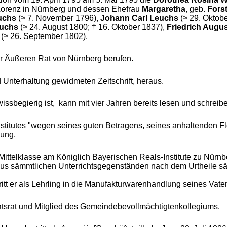
t. Lorenz in Nürnberg und dessen Ehefrau
Margaretha
, geb.
Fors
uchs
(
≈ 7. November 1796),
Johann Carl Leuchs
(≈ 29. Oktob
euchs
(≈ 24. August 1800; † 16. Oktober 1837),
Friedrich Augu
(≈ 26. September 1802).
r Äußeren Rat von Nürnberg berufen.
 Unterhaltung gewidmeten Zeitschrift, heraus.
 wissbegierig ist, kann mit vier Jahren bereits lesen und schreib
titutes "wegen seines guten Betragens, seines anhaltenden Fl
gung.
Mittelklasse am Königlich Bayerischen Reals-Institute zu Nürn
aus sämmtlichen Unterrichtsgegenständen nach dem Urtheile säm
tt er als Lehrling in die Manufakturwarenhandlung seines Vater
ratsrat und Mitglied des Gemeindebevollmächtigtenkollegiums.