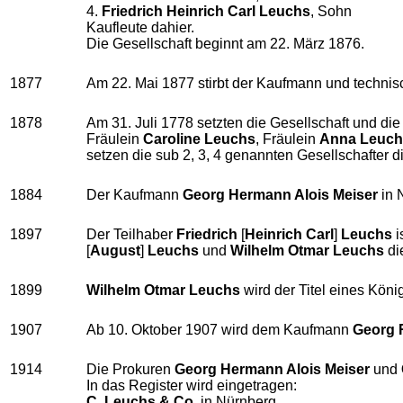
4.
Friedrich Heinrich Carl Leuchs
, Sohn
Kaufleute dahier.
Die Gesellschaft beginnt am 22. März 1876.
1877
Am 22. Mai 1877 stirbt der Kaufmann und technisc
1878
Am 31. Juli 1778 setzten die Gesellschaft und die 
Fräulein
Caroline Leuchs
, Fräulein
Anna Leuch
setzen die sub 2, 3, 4 genannten Gesellschafter di
1884
Der Kaufmann
Georg Hermann Alois Meiser
in 
1897
Der Teilhaber
Friedrich
[
Heinrich Carl
]
Leuchs
i
[
August
]
Leuchs
und
Wilhelm Otmar Leuchs
die
1899
Wilhelm Otmar Leuchs
wird der Titel eines Kön
1907
Ab 10. Oktober 1907 wird dem Kaufmann
Georg 
1914
Die Prokuren
Georg Hermann Alois Meiser
und
In das Register wird eingetragen:
C. Leuchs & Co.
in Nürnberg.