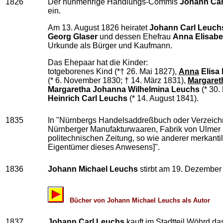
1826
Der nunmehrige Handlungs-Commis
Johann Car
ein.
Am 13. August 1826 heiratet
Johann Carl Leuch
Georg Glaser
und dessen Ehefrau
Anna Elisabe
Urkunde als Bürger und Kaufmann.
Das Ehepaar hat die Kinder:
totgeborenes Kind (*† 26. Mai 1827),
Anna
Elisa
(* 6. November 1830;
† 14. März 1831),
Margaret
Margaretha Johanna Wilhelmina Leuchs
(* 30.
Heinrich Carl Leuchs
(* 14. August 1841).
1835
In "Nürnbergs Handelsaddreßbuch oder Verzeichniß
Nürnberger Manufakturwaaren, Fabrik von Ulme
politechnischen Zeitung, so wie anderer merkanti
Eigentümer dieses Anwesens]".
1836
Johann Michael Leuchs
stirbt am 19. Dezember
Bücher von Johann Michael Leuchs als Autor
1837
Johann Carl Leuchs
kauft im Stadtteil Wöhrd da