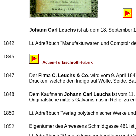
Johann Carl Leuchs
ist ab dem 18. September 1
1842
Lt. Adreßbuch "Manufakturwaren und Comptoir der
1845
Actien-Türkischroth-Fabrik
1847
Der Firma
C. Leuchs & Co.
wird vom 9. April 18
Drucken, welche den Indigo auf Wolle, Seide, Bau
1848
Dem Kaufmann
Johann Carl Leuchs
ist vom 11.
Originalstiche mittels Galvanismus in Relief zu er
1850
Lt. Adreßbuch "Verlag polytechnischer Werke und
Eigentümer des Anwesens Schmidtgasse 461 ist j
1852
Lt. Adreßbuch "Manufakturwarenhandlung und Ver