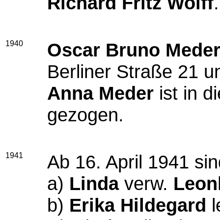
Richard Fritz Wolff
.
1940
Oscar Bruno Mede
Berliner Straße 21 u
Anna Meder
ist in 
gezogen.
1941
Ab 16. April 1941 si
a)
Linda
verw.
Leon
b)
Erika Hildegard
l