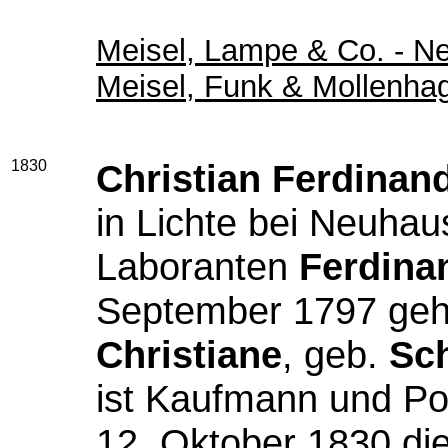
Meisel, Lampe & Co. - N
Meisel, Funk & Mollenha
1830
Christian Ferdinan
in Lichte bei Neuha
Laboranten
Ferdina
September 1797 geh
Christiane
, geb.
Sch
ist Kaufmann und Po
12. Oktober 1830 di