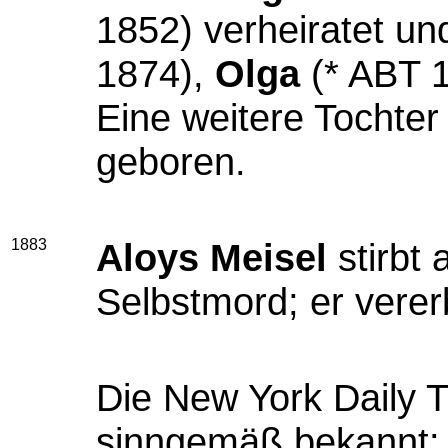
1852) verheiratet un
1874),
Olga
(* ABT 
Eine weitere Tochter
geboren.
1883
Aloys Meisel
stirbt
Selbstmord; er verer
Die New York Daily T
sinngemäß bekannt: