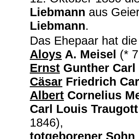
Liebmann
aus Geier
Liebmann
.
Das Ehepaar hat die
Aloys
A. Meisel
(* 7
Ernst
Gunther Carl 
Cäsar
Friedrich Car
Albert
Cornelius Me
Carl Louis Traugot
1846),
totgeborener Sohn