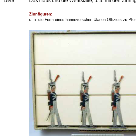
1848
Das Haus und die Werkstätte, u. a. mit den Zinnf
Z
innfiguren:
u. a. die Form eines hannoverschen Ulanen-Offiziers zu P