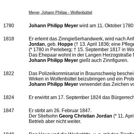
Meyer, Johann Philipp - Wolfenbüttel
1780
Johann Philipp Meyer
wird am 11. Oktober 1780
1818
Er erlernt das Zinngießerhandwerk, wird nach Anf
Jordan
, geb.
Hoppe
(† 13. April 1836; eine Pfle
(* 1780 in Perleberg; † 15. September 1817 in Wol
Das Ehepaar wohnt in der Langen Herzogstraße Nr. 
Johann Philipp Meyer
gießt auch Zinnfiguren.
1822
Das Polizeikommisariat in Braunschweig bescheinig
Wirken in Wolfenbüttel beizubringen und ein Pro
Johann Philipp Meyer
verwendet das Zeichen 
1824
Er erwirbt am 17. September 1824 das Bürgerrech
1847
Er stirbt am 26. Februar 1847.
Der Stiefsohn
Georg Christian Jordan
(* 11. Apr
Betrieb aber nicht weiter.