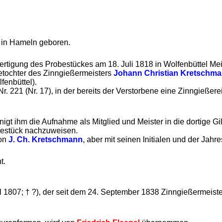
 in Hameln geboren.
ertigung des Probestückes am 18. Juli 1818 in Wolfenbüttel Mei
getochter des Zinngießermeisters
Johann Christian Kretschm
fenbüttel).
221 (Nr. 17), in der bereits der Verstorbene eine Zinngießerei
t ihm die Aufnahme als Mitglied und Meister in die dortige Gil
bestück nachzuweisen.
von
J. Ch. Kretschmann
, aber mit seinen Initialen und der Jahr
t.
il 1807; † ?), der seit dem 24. September 1838 Zinngießermeister