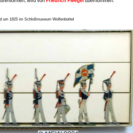
igurenformen, wird von
Friedrich Fleegel
übernommen.
ferd um 1825 im Schloßmuseum Wolfenbüttel