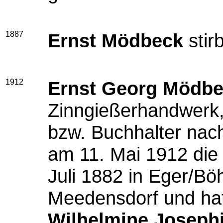
1887
Ernst Mödbeck
stir
1912
Ernst Georg Mödb
Zinngießerhandwerk, 
bzw. Buchhalter nach
am 11. Mai 1912 di
Juli 1882 in Eger/Bö
Meedensdorf und hat
Wilhelmine Joseph