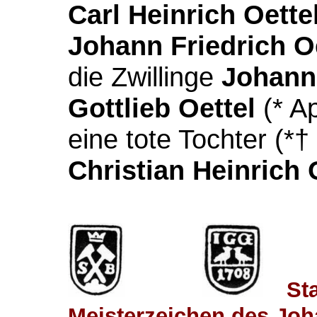
Carl Heinrich Oette
Johann Friedrich O
die Zwillinge
Johanna
Gottlieb Oettel
(* Ap
eine tote Tochter (*
Christian Heinrich 
St
Meisterzeichen des Joha