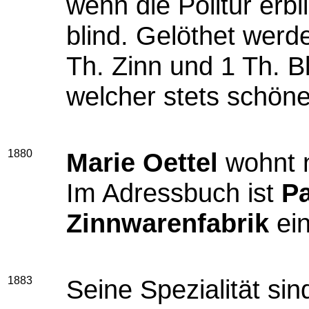
wenn die Politur erbl
blind. Gelöthet werde
Th. Zinn und 1 Th. B
welcher stets schön
1880
Marie Oettel
wohnt n
Im Adressbuch ist
Pa
Zinnwarenfabrik
ein
1883
Seine Spezialität sin