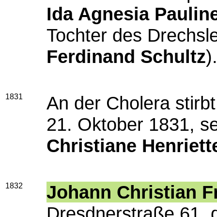
Ida Agnesia Paulin
Tochter des Drechsl
Ferdinand Schultz
)
1831
An der Cholera stirb
21. Oktober 1831, s
Christiane Henriett
1832
Johann Christian Fr
Dresdnerstraße 61, 