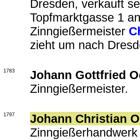
Dresden, verkauft se
Topfmarktgasse 1 a
Zinngießermeister
C
zieht um nach Dresd
1783
Johann Gottfried O
Zinngießermeister.
1797
Johann Christian O
Zinngießerhandwerk e