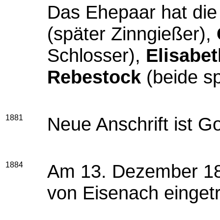
Das Ehepaar hat die
(später Zinngießer),
Schlosser),
Elisabe
Rebestock
(beide s
1881
Neue Anschrift ist G
1884
Am 13. Dezember 188
von Eisenach einget