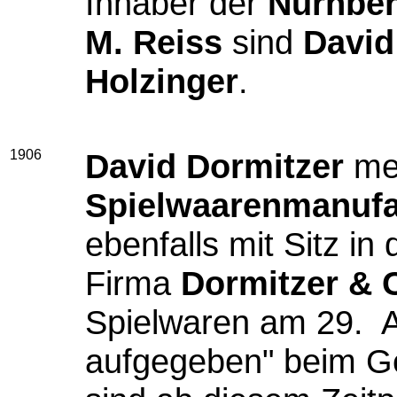
Inhaber der
Nürnber
M. Reiss
sind
David
Holzinger
.
1906
David Dormitzer
mel
Spielwaarenmanufa
ebenfalls mit Sitz i
Firma
Dormitzer & 
Spielwaren am 29. A
aufgegeben" beim G