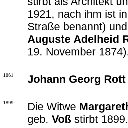
stirbt als Architekt 
1921, nach ihm ist i
Straße benannt) und
Auguste Adelheid R
19. November 1874)
1861
Johann Georg Rott
1899
Die Witwe
Margaret
geb.
Voß
stirbt 1899