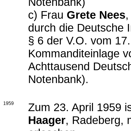
Notenbank)
c)
Frau
Grete Nees
,
durch die Deutsche I
§ 6 der V.O. vom 17. 
Kommanditeinlage vo
Achttausend Deutsc
Notenbank).
1959
Zum 23. April 1959
i
Haager
, Radeberg,