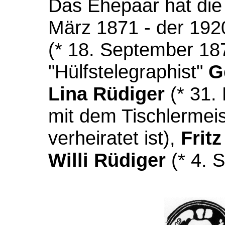
Das Ehepaar hat die
März 1871 - der 192
(* 18. September 187
"Hülfstelegraphist"
G
Lina Rüdiger
(* 31.
mit dem Tischlermei
verheiratet ist),
Frit
Willi Rüdiger
(* 4. 