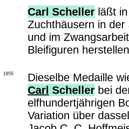
Carl Scheller
läßt i
Zuchthäusern in der
und im Zwangsarbeit
Bleifiguren herstell
1855
Dieselbe Medaille w
Carl
Scheller
bei d
elfhundertjährigen Bo
Variation über dass
Jacob C. C. Hoffmeis