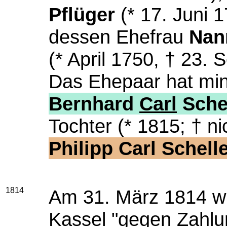
Pflüger
(* 17. Juni 1
dessen Ehefrau
Nan
(* April 1750, † 23.
Das Ehepaar hat min
Bernhard
Carl
Sche
Tochter (* 1815; † n
Philipp Carl Schell
1814
Am 31. März 1814 wir
Kassel "gegen Zahlu