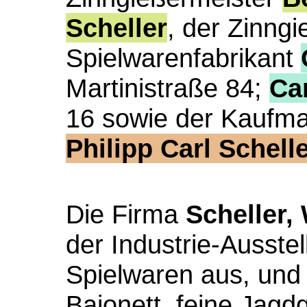
Scheller
, der Zinng
Spielwarenfabrikant
Martinistraße 84;
Car
16 sowie der Kaufm
Philipp Carl Schell
Die Firma
Scheller,
der Industrie-Ausste
Spielwaren aus, und
Bajonett, feine Jagd