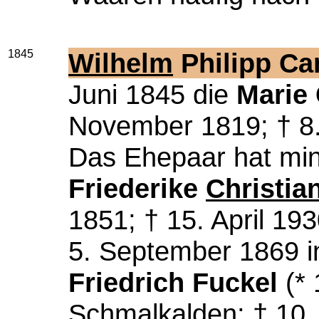
1845
Wilhelm
Philipp Car
Juni 1845 die
Marie 
November 1819; † 8.
Das Ehepaar hat min
Friederike
Christia
1851; † 15. April 19
5. September 1869 
Friedrich Fuckel
(* 
Schmalkalden; † 10.