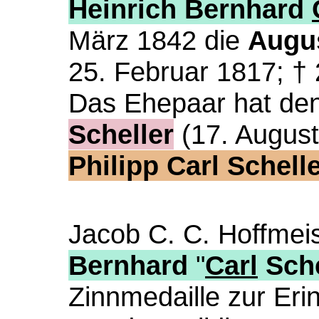
Heinrich Bernhard
März 1842 die
Augus
25. Februar 1817; †
Das Ehepaar hat de
Scheller
(17. August
Philipp Carl Schell
Jacob C. C. Hoffmeis
Bernhard
"
Carl
Sche
Zinnmedaille zur Eri