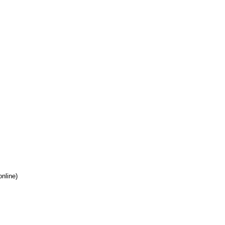
nline)