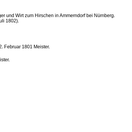
ger und Wirt zum Hirschen in Ammerndorf bei Nürnberg.
Juli 1802).
2. Februar 1801 Meister.
ster.