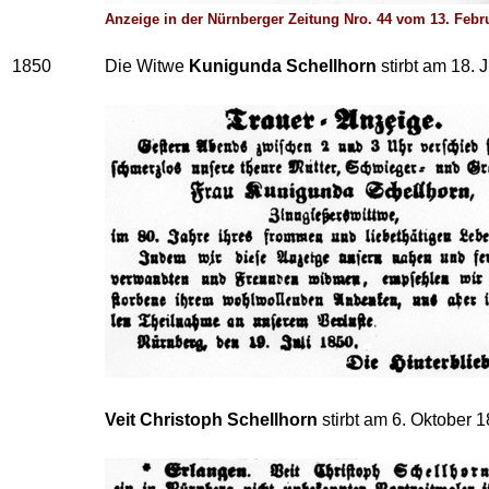
Anzeige in der Nürnberger Zeitung Nro. 44 vom 13. Febru
1850
Die Witwe
Kunigunda Schellhorn
stirbt am 18. J
Veit Christoph Schellhorn
stirbt am 6. Oktober 1