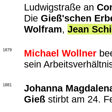
Ludwigstraße an
Con
Die
Gieß'schen Erb
Wolfram
,
Jean Schi
1879
Michael Wollner
bee
sein Arbeitsverhältni
1881
Johanna Magdalena
Gieß
stirbt am 24. F