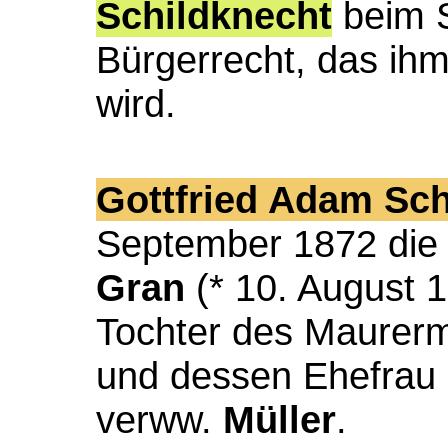
Schildknecht
beim 
Bürgerrecht, das ih
wird.
Gottfried Adam Sch
September 1872 di
Gran
(* 10. August 
Tochter des Maurer
und dessen Ehefrau
verww.
Müller
.