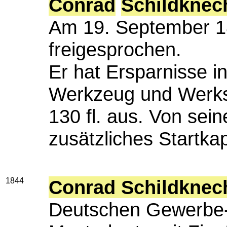
Conrad
Schildknec
Am 19. September 18
freigesprochen.
Er hat Ersparnisse i
Werkzeug und Werkst
130 fl. aus. Von sei
zusätzliches Startkapi
1844
Conrad Schildknec
Deutschen Gewerbe-A