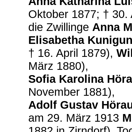
Anna Katharina Lui
Oktober 1877; † 30. 
die Zwillinge
Anna M
Elisabetha Kunigu
† 16. April 1879),
Wi
März 1880),
Sofia Karolina Höra
November 1881),
Adolf Gustav Hörau
am 29. März 1913
M
1882 in Zirndorf), T